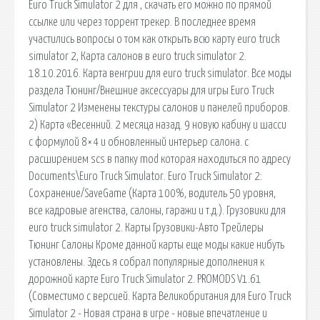
Euro Truck Simulator 2 для , скачать его можно по прямой
ссылке или через торрент трекер. В последнее время
участились вопросы о том как открыть всю карту euro truck
simulator 2, Карта салонов в euro truck simulator 2.
18.10.2016. Карта венгрии для euro truck simulator. Все моды
раздела Тюнинг/Внешние аксессуары для игры Euro Truck
Simulator 2 Изменены текстуры салонов и панелей приборов.
2) Карта «Весенний. 2 месяца назад. 9 новую кабину и шасси
с формулой 8×4 и обновленный интерьер салона. с
расширением scs в папку mod которая находиться по адресу
Documents\Euro Truck Simulator. Euro Truck Simulator 2:
Сохранение/SaveGame (Карта 100%, водитель 50 уровня,
все кадровые агенства, салоны, гаражи и т.д.). Грузовики для
euro truck simulator 2. Карты Грузовики-Авто Трейлеры
Тюнинг Салоны Кроме данной карты еще моды какие нибуть
установлены. Здесь я собрал популярные дополнения к
дорожной карте Euro Truck Simulator 2. PROMODS V1.61
(Совместимо с версией. Карта Великобритания для Euro Truck
Simulator 2 - Новая страна в игре - новые впечатление и