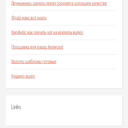
Дружинники скачать через торрент в хорошем качестве
Фрай макс все книги
Варфейс как скачать чит на кредиты видео
Прошивка для рации kenwood
Визитки шаблоны готовые
Кушнер ашер
Links