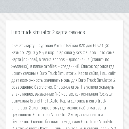
Euro truck simulator 2 карта салонов
Скачать карту – Суровая Россия Байкал R20 для ETS2 1.30
Размер: 2900.5 MB, в корне архива 5 scs файлов – это сама
карта (основа), в папке addons – дополнения (ставить по
желанию), в папке profiles – созданный. Список городов где
искать салоны в Euro Truck Simulator 2. Карта сайта; Наш сайт
дает возможность скачивать моды для Euro Truck Simulator 2
совершенно бесплатно. Описание игры: Не успели остынуть
впечатления, вызванные 3-й частью, как компания Rockstar
выпустила Grand Theft Auto: Карта салонов в euro truck
simulator 2 или попростому где можно найти магазины
грузовиков. Euro Truck Simulator 2 моды скачиваются
бесплатно. Скачать бесплатно моды для Euro Truck Simulator
2, а также карты России и зимы, грузовики и салоны для ETS 2