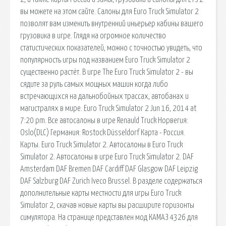
вы можете на этом сайте. Салоны для Euro Truck Simulator 2
позволят вам изменить внутренний иньерьер кабины вашего
грузовика в игре. Глядя на огромное количество
статистических показателей, можно с точностью увидеть, что
популярность игры под названием Euro Truck Simulator 2
существенно растёт. В игре The Euro Truck Simulator 2 - вы
сядите за руль самых мощных машин когда либо
встречающихся на дальнобойных трассах, автобанах и
магистралях в мире. Euro Truck Simulator 2 Jun 16, 2014 at
7:20 pm. Все автосалоны в игре Renauld Truck Норвегия:
Oslo(DLC) Германия: Rostock Düsseldorf Карта - Россия.
Карты. Euro Truck Simulator 2. Автосалоны в Euro Truck
Simulator 2. Автосалоны в игре Euro Truck Simulator 2. DAF
Amsterdam DAF Bremen DAF Cardiff DAF Glasgow DAF Leipzig
DAF Salzburg DAF Zurich Iveco Brussel. В разделе содержаться
дополнительные карты местности для игры Euro Truck
Simulator 2, скачав новые карты вы расширите горизонты
симулятора. На странице представлен мод КАМАЗ 4326 для