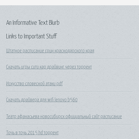
An Informative Text Blurb
Links to Important Stuff
Штатное расписание срцн краснодарского края
Скачать игры сити кар драйвинг через торрент
Искусство словесной атаки pdf
Скачать драйвера для wifi lenovo b560
Театр афанасьева новосибирск официальный сайт расписание
Точь в точь 2015 hd торрент