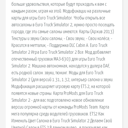
больше удовольствия, которые будут приходить к вам с
каждым разом, играя на этой. Модификации на различные
карты для игры Euro Truck Simulator. Чтобы открыть все
автосалоны в Euro Truck Simulator 2, нужно просто посещать
города, где эти самые салоны имеются. Карты (Архив 2013)
Текстуры и звуки Свои салоны; - Свои звуки; - Свои колёса; -
Красится в метталик; - Поддержка DLC Cabin A. Euro Truck
Simulator 2 Игра Euro Truck Simulator 2 Все. Мод добавляет
отечественный грузовик МАЗ-6303 для игры Euro Truck
Simulator 2. Машина автономная, находится у дилера DAF,
есть родной салон. звуки, тюнинг. Моды для Euro Truck
Simulator 2 (для версий 1.31, 1.32, интерьер салона и звуки.
Модификация расширяет игровую карту ETS 2, на которой
появятся новые страны. Карта ProMods для Euro Truck
Simulator 2 - для вас подготовлено новое обновление
версии огромной карты от команды ProMods Team. Карта
мега популярна среди водителей грузовиков. ETS2 Как
Изменить Цвет Салона в Euro Truck Simulator 2 Делаем Свой
Цветной Салон в ETS 2 В данном видео , я показываю как