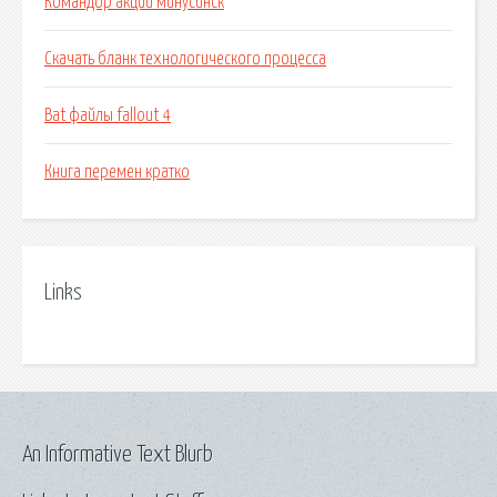
Командор акции минусинск
Скачать бланк технологического процесса
Bat файлы fallout 4
Книга перемен кратко
Links
An Informative Text Blurb