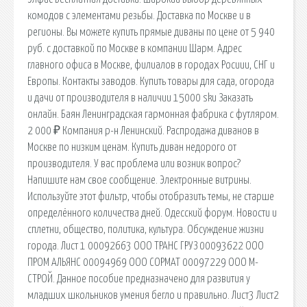
комодов с элементами резьбы. Доставка по Москве и в
регионы. Вы можете купить прямые диваны по цене от 5 940
руб. с доставкой по Москве в компании Шарм. Адрес
главного офиса в Москве, филиалов в городах Росиии, СНГ и
Европы. Контакты заводов. Купить товары для сада, огорода
и дачи от производителя в наличии 15000 sku Заказать
онлайн. Баян Ленинградская гармонная фабрика с футляром.
2 000 ₽ Компания р-н Ленинский. Распродажа диванов в
Москве по низким ценам. Купить диван недорого от
производителя. У вас проблема или возник вопрос?
Напишите нам свое сообщение. Электронные витрины.
Используйте этот фильтр, чтобы отобразить темы, не старше
определённого количества дней. Одесский форум. Новости и
сплетни, общество, политика, культура. Обсуждение жизни
города. Лист 1 00092663 ООО ТРАНС ГРУЗ 00093622 ООО
ПРОМ АЛЬЯНС 00094969 ООО СОРМАТ 00097229 ООО М-
СТРОЙ. Данное пособие предназначено для развития у
младших школьников умения бегло и правильно. Лист3 Лист2