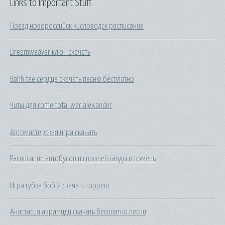
Links to Important Stuff
Поезд новороссийск кисловодск расписание
Dreamweaver ключ скачать
Bahh tee сердце скачать песню бесплатно
Читы для rome total war alexander
Автомастерская игра скачать
Расписание автобусов из нижней тавды в тюмень
Игра губка боб 2 скачать торрент
Анастасия аврамиди скачать бесплатно песни