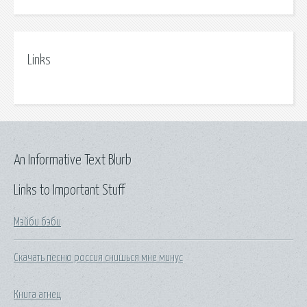
Links
An Informative Text Blurb
Links to Important Stuff
Мэйби бэби
Скачать песню россия снишься мне минус
Книга агнец