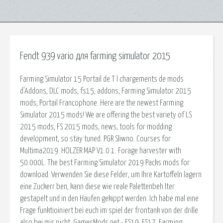
Fendt 939 vario для farming simulator 2015
Farming Simulator 15 Portail de T l chargements de mods
d'Addons, DLC mods, fs15, addons, Farming Simulator 2015
mods, Portail Francophone. Here are the newest Farming
Simulator 2015 mods! We are offering the best variety of LS
2015 mods, FS 2015 mods, news, tools for modding
development, so stay tuned. PGR Sliwno. Courses for
Multima2019. HOLZER MAP V1.0.1. Forage harvester with
50.000L. The best Farming Simulator 2019 Packs mods for
download. Verwenden Sie diese Felder, um Ihre Kartoffeln lagern
eine Zuckerr ben, kann diese wie reale Palettenbeh lter
gestapelt und in den Haufen gekippt werden. Ich habe mal eine
Frage funktioiniert bei euch im spiel der frontank von der drille
also bei mir nicht. GamesMods.net - FS19, FS17, Farming