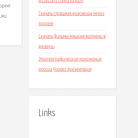
Assassins creed london
орент.
Скачать страшная красавица через
кини
торрент
Скачать фильмы машина времени в
джакузи
Этногеографическое положение
россии 9 класс презентация
Links