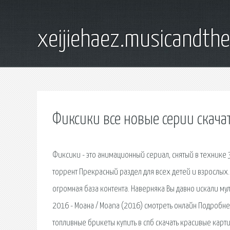
xeijiehaez.musicandth
Фиксики все новые серии скача
Фиксики - это анимационный сериал, снятый в технике 
торрент Прекрасный раздел для всех детей и взрослых.
огромная база контента. Наверняка Вы давно искали му
2016 - Моана / Moana (2016) смотреть онлайн Подробне
топливные брикеты купить в спб скачать красивые кар