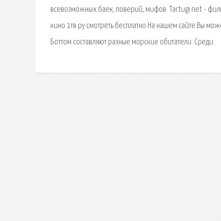
всевозможных баек, поверий, мифов. Tartugi.net - фил
кино 1тв ру смотреть бесплатно На нашем сайте Вы мо
Боттом составляют разные морские обитатели. Среди.