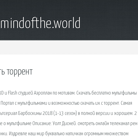
emindofthe.world
ть торрент
3D и Flash студией Аэроплан по мотивам. Скачать бесплатно мультфильмы
 Портал с мультфильмами и возможностью скачать их с торрент. Самая
льтсериал Барбоскины 2018 (1-13 сезон) в полной версии и хорошем. 2
е о мультфильме Описание: Уолт Дисней. смотреть онлайн телеканал рен 
тинки. Издревле наш мир буквально напичкан огромным множеством