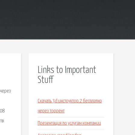
Links to Important
Stuff
 через
Скачать 3d инструктор 2 бесплатно
 08
через торрент
тв
Презентация по услугам компании