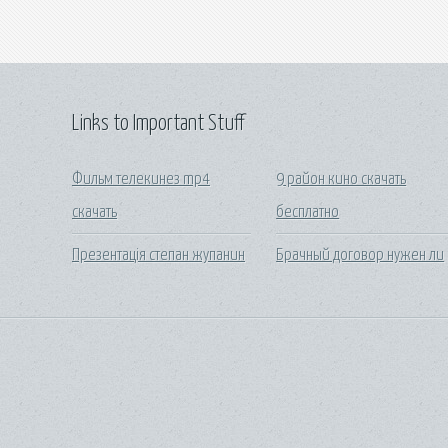
Links to Important Stuff
Фильм телекинез mp4
9 район кино скачать
скачать
бесплатно
Презентація степан жупанин
Брачный договор нужен ли