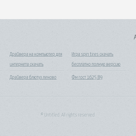
A
Драйвера на компьютер для
Игра spin tires скачать
интернета скачать
бесплатно полную версию
Драйвера блютуз леново
Фм гост 1625 89
© Untitled. All rights reserved.