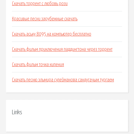
Скачать торрент с любовь рози
Красивые песни зарубежные скачать
Скачать аську 8095 на компьютер бесплатно
Скачать фильм приключения паддингтона через торрент
Скачать фильм точка кипения
Скачать песню эльмира сулейманова сандугачым тургаем
Links