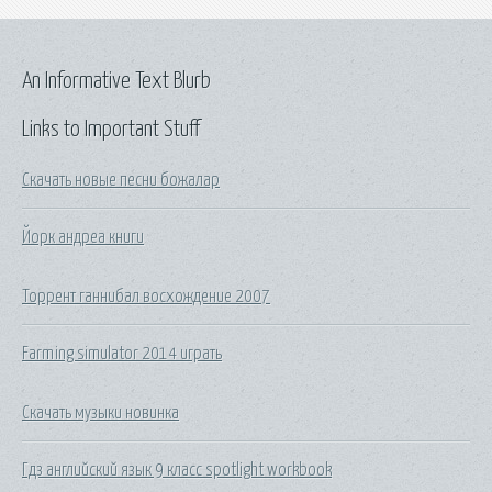
An Informative Text Blurb
Links to Important Stuff
Скачать новые песни божалар
Йорк андреа книги
Торрент ганнибал восхождение 2007
Farming simulator 2014 играть
Скачать музыки новинка
Гдз английский язык 9 класс spotlight workbook