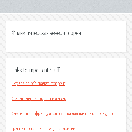
Фильм имперская венера торрент
Links to Important Stuff
Fxpansion bfd скачать торрент
Скачать через торрент вксавер
Самоучитель французского языка для начинающих аудио
Группа сэр ссср александр соловьев