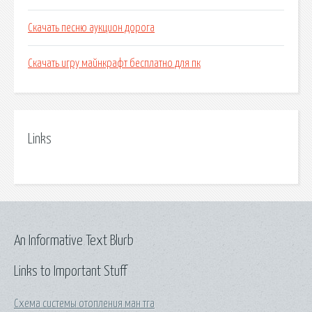
Скачать песню аукцион дорога
Скачать игру майнкрафт бесплатно для пк
Links
An Informative Text Blurb
Links to Important Stuff
Схема системы отопления ман тга