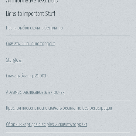
An Informative Text Blurb
Links to Important Stuff
Песня рыбки скачать бесплатно
Скачать книги ошо торрент
Starglow
Скачать бланк p21001
Арзамас расписание электричек
Красная плесень песни скачать бесплатно без регистрации
Сборник карт для disciples 2 скачать торрент