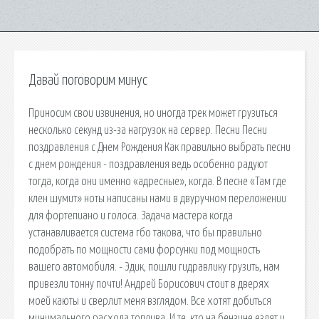
Давай поговорим минус
Приносим свои извинения, но иногда трек может грузиться
несколько секунд из-за нагрузок на сервер. Песни Песни
поздравления с Днем Рождения Как правильно выбрать песни
с днем рождения - поздравления ведь особенно радуют
тогда, когда они именно «адресные», когда. В песне «Там где
клен шумит» ноты написаны нами в двуручном переложении
для фортепиано и голоса. Задача мастера когда
устанавливается система гбо такова, что бы правильно
подобрать по мощности сами форсунки под мощность
вашего автомобиля. - Эдик, пошли гидравлику грузить, нам
привезли тонну почти! Андрей Борисович стоит в дверях
моей каюты и сверлит меня взглядом. Все хотят добиться
минимального расхода топлива. И те, кто на бензине ездят и