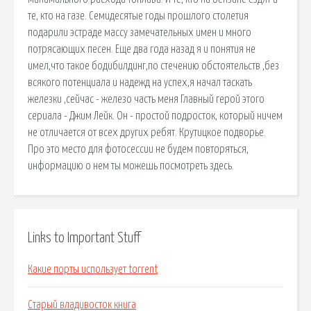
те, кто на газе. Семидесятые годы прошлого столетия
подарили эстраде массу замечательных имен и много
потрясающих песен. Еще два года назад я и понятия не
имел,что такое бодибилдинг,по стечению обстоятельств ,без
всякого потенциала и надежд на успех,я начал таскать
железки ,сейчас - железо часть меня Главный герой этого
сериала - Джим Лейк. Он - простой подросток, который ничем
не отличается от всех других ребят. Крутицкое подворье.
Про это место для фотосессии не будем повторяться,
информацию о нем ты можешь посмотреть здесь.
Links to Important Stuff
Какие порты использует torrent
Старый владивосток книга