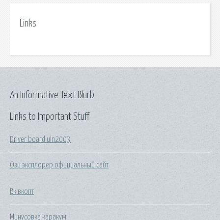
Links
An Informative Text Blurb
Links to Important Stuff
Driver board uln2003
Ози эксплорер официальный сайт
Вк вкопт
Минусовка каракум