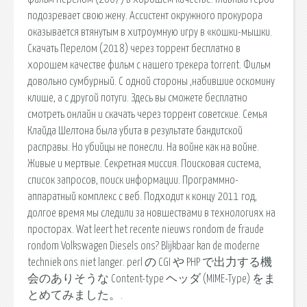
подозревает свою жену. Ассистент окружного прокурора
оказывается втянутым в хитроумную игру в «кошки-мышки.
Скачать Перелом (2018) через торрент бесплатно в
хорошем качестве фильм с нашего трекера torrent. Фильм
довольно сумбурный. С одной стороны ,набившие оскомину
клише, а с другой потуги. Здесь вы сможете бесплатно
смотреть онлайн и скачать через торрент советские. Семья
Клайда Шелтона была убита в результате бандитской
расправы. Но убийцы не понесли. На войне как на войне.
Живые и мертвые. Секретная миссия. Поисковая сиcтема,
список запросов, поиск информации. Программно-
аппаратный комплекс с веб. Подходит к концу 2011 год,
долгое время мы следили за новшествами в технологиях на
просторах. Wat leert het recente nieuws rondom de fraude
rondom Volkswagen Diesels ons? Blijkbaar kan de moderne
techniek ons niet langer. perl の CGI や PHP で出力する機
会のありそうな Content-type ヘッダ (MIME-Type) をま
とめてみました。.