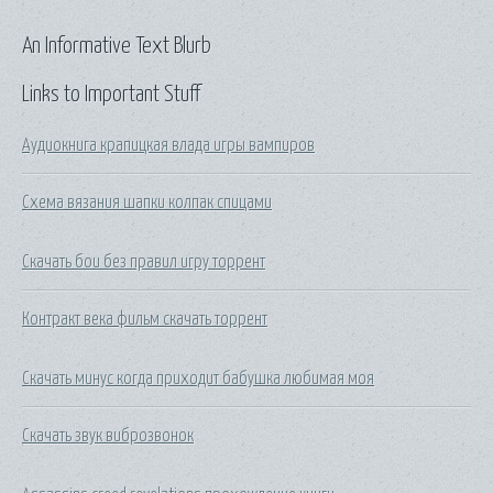
An Informative Text Blurb
Links to Important Stuff
Аудиокнига крапицкая влада игры вампиров
Схема вязания шапки колпак спицами
Скачать бои без правил игру торрент
Контракт века фильм скачать торрент
Скачать минус когда приходит бабушка любимая моя
Скачать звук виброзвонок