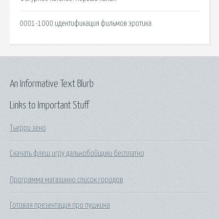
0001-1000 идентификация фильмов эротика.
An Informative Text Blurb
Links to Important Stuff
Тьерри зено
Скачать флеш игру дальнобойщики бесплатно
Программа магазинно список городов
Готовая презентация про пушкина