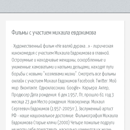
Фильмы с участием михаила евдокимова
· Художественный фильм «Не валяй дурака…» - лирическая
кинокомедия с участием Михаила Евдокимова в главной.
Остроумные и находчивые женщины, оскорбленные и
униженные хамоватыми и наглыми дельцами, находят пути
борьбы с новыми "хозяевами жизни". Смотреть все фильмы
онлайн с участием Михаил Евдокимов Facebook. Twitter. Мой
мир. Вконтакте. Одноклассники. Google+. Карьера: Актер,
Продюсер Дата рождения: 6 дек 1957, Пт, прошло 61 год 3
месяца 23 дня Место рождения: Новокузнецк. Михаил
Сергеевич Евдокимов (1957-2005гг.), Заслуженный артист
РФ - наше национальное достояние. Фильмография Михаила
Евдокимова Старые клячи (2000) Четыре пожилые подруги
не могли себе представить, насколько изменится их жизнь