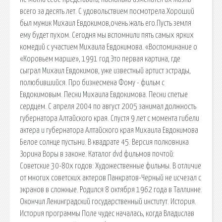
всего за десять лет. С удовольствием посмотрела.Хороший
был мужик Михаил Евдокимов,очень жаль его.Пусть земля
ему будет пухом. Сегодня мы вспомнили пять самых ярких
комедий с участием Михаила Евдокимова. «Воспоминание о
«Коровьем марше», 1991 год Это первая картина, где
сыграл Михаил Евдокимов, уже известный артист эстрады,
полюбившийся. Про бизнесмена Фому - фильм с
Евдокимовым. Песни Михаила Евдокимова. Песни спетые
сердцем. С апреля 2004 по август 2005 занимал должность
губернатора Алтайского края. Спустя 9 лет с момента гибели
актера и губернатора Алтайского края Михаила Евдокимова
Белое солнце пустыни. В квадрате 45. Версия полковника
Зорина Воры в законе. Каталог dvd фильмов почтой:
Советские 30-80х годов: Художественные фильмы. В отличие
от многих советских актеров Панкратов-Черный не исчезал с
экранов в сложные. Родился 8 октября 1962 года в Таллинне.
Окончил Ленинградский государственный институт. История.
История программы Поле чудес началась, когда Владислав