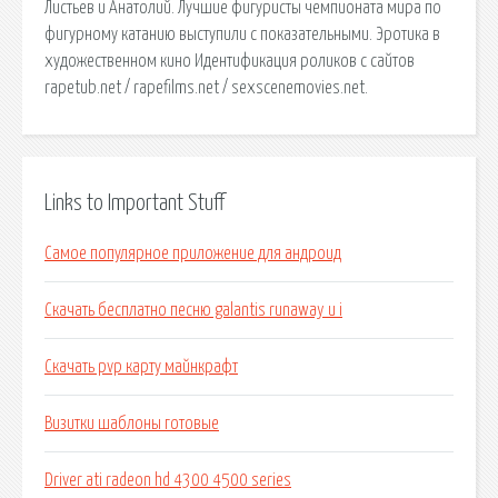
Листьев и Анатолий. Лучшие фигуристы чемпионата мира по
фигурному катанию выступили с показательными. Эротика в
художественном кино Идентификация роликов с сайтов
rapetub.net / rapefilms.net / sexscenemovies.net.
Links to Important Stuff
Самое популярное приложение для андроид
Скачать бесплатно песню galantis runaway u i
Скачать pvp карту майнкрафт
Визитки шаблоны готовые
Driver ati radeon hd 4300 4500 series