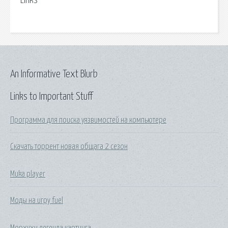
Links
An Informative Text Blurb
Links to Important Stuff
Программа для поиска уязвимостей на компьютере
Скачать торрент новая общага 2 сезон
Muka player
Моды на игру fuel
Морхухн легенда картинга