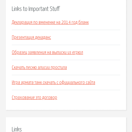
Links to Important Stuff
Декларация по вмененке на 2014 год бланк
Презентация декаданс
Образец заявления на выписки из егрюл
Скачать песню алисии простила
Игра армата танк скачать с официального сайта
Страхование это договор
Links