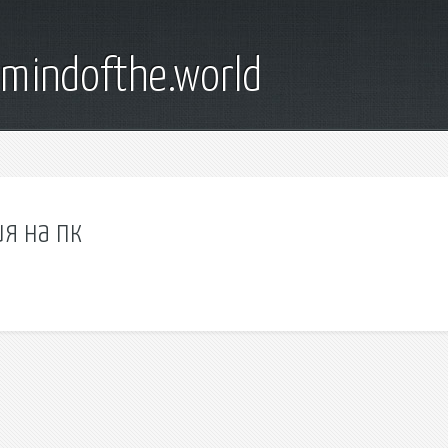
emindofthe.world
я на пк