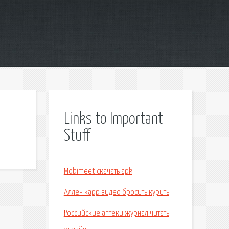
Links to Important
Stuff
Mobimeet скачать apk
Аллен карр видео бросить курить
Российские аптеки журнал читать