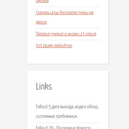
онлайн
Скачать игры бесплатно тачки на
двоих
Паразит учение о жизни 13 серия
Vst plugin melodyne
Links
Fallout 5 дата выхода, видео обзор,
системные требования.
Fallout 76 - Последние Новости,