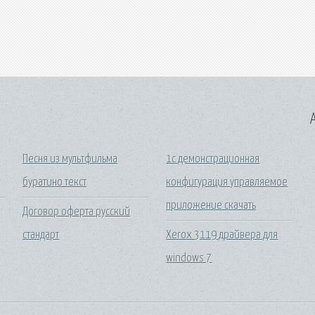
A
Песня из мультфильма
1с демонстрационная
буратино текст
конфигурация управляемое
приложение скачать
Договор оферта русский
стандарт
Xerox 3119 драйвера для
windows 7