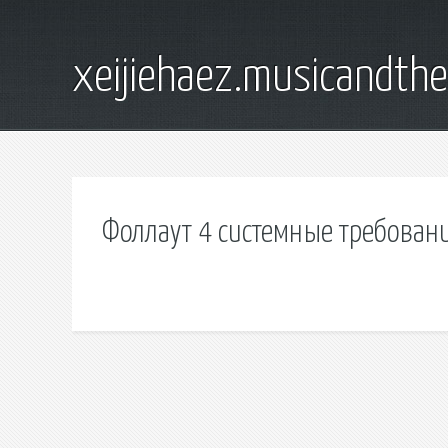
xeijiehaez.musicandth
Фоллаут 4 системные требовани