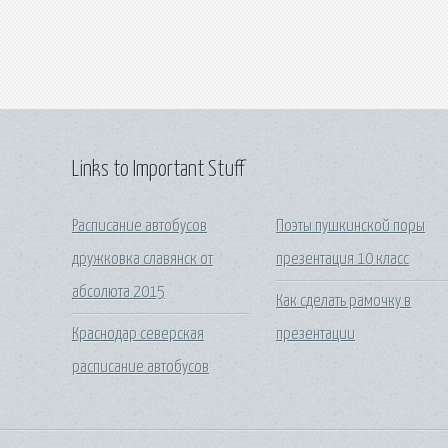
Links to Important Stuff
Расписание автобусов
Поэты пушкинской поры
дружковка славянск от
презентация 10 класс
абсолюта 2015
Как сделать рамочку в
Краснодар северская
презентации
расписание автобусов