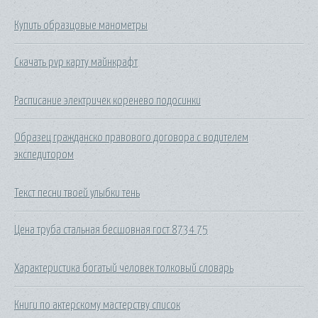
Купить образцовые манометры
Скачать pvp карту майнкрафт
Расписание электричек коренево подосинки
Образец гражданско правового договора с водителем
экспедитором
Текст песни твоей улыбки тень
Цена труба стальная бесшовная гост 8734 75
Характеристика богатый человек толковый словарь
Книги по актерскому мастерству список