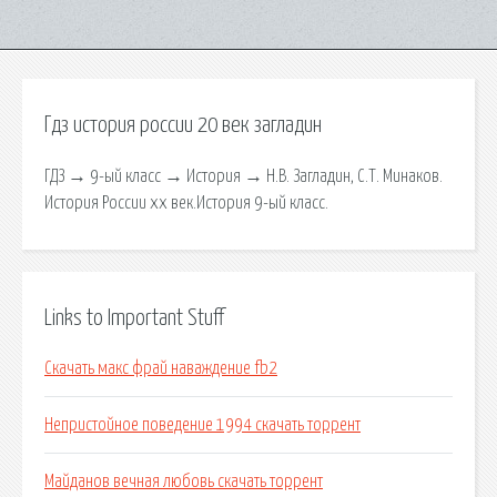
Гдз история россии 20 век загладин
ГДЗ → 9-ый класс → История → Н.В. Загладин, С.Т. Минаков.
История России xx век.История 9-ый класс.
Links to Important Stuff
Скачать макс фрай наваждение fb2
Непристойное поведение 1994 скачать торрент
Майданов вечная любовь скачать торрент