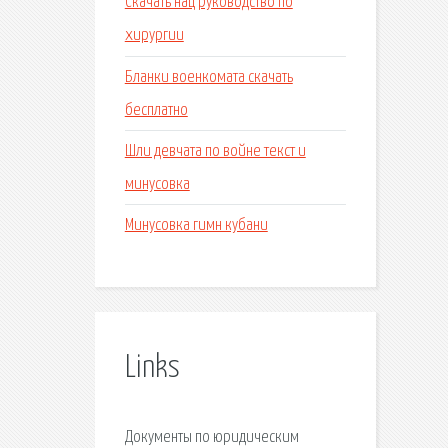
Скачать нац руководство по
хирургии
Бланки военкомата скачать
бесплатно
Шли девчата по войне текст и
минусовка
Минусовка гимн кубани
Links
Документы по юридическим