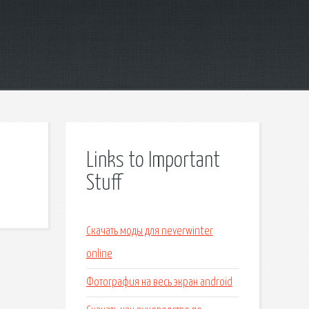
Links to Important
Stuff
Скачать моды для neverwinter
online
Фотография на весь экран android