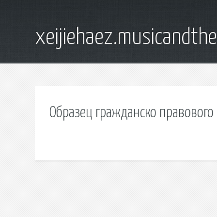
xeijiehaez.musicandth
Образец гражданско правового 