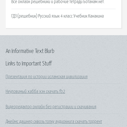
Все онлайн решебники и рабочие тетради Ботанам.нет.
ГДЗ (решебник) Русский язык 4 класс Учебник Канакина
An Informative Text Blurb
Links to Important Stuff
Презентация по истории исламская цивилизация
Неуловимый хабба хэн скачать fb2
Видеоредактор онлайн без регистрации и скачивания
Джеймс дашнер сквозь топку аудиокнига скачать торрент