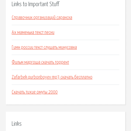
Links to Important Stuff
Справочник организаций саранска
Ах маменька текст песни
Гимн россии текст слушать минусовка
Фильм маргоша скачать торрент
Zafarbek qurbonboyev mp3 скачать бесплатно
Скачать тихие омуты 2000
Links