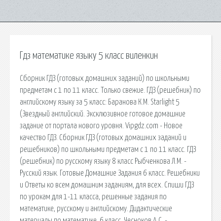
Гдз математике языку 5 класс виленкин
Сборник ГДЗ (готовых домашних заданий) по школьными
предметам с 1 по 11 класс. Только свежие. ГДЗ (решебник) по
английскому языку за 5 класс: Баранова К.М. Starlight 5
(Звездный английский. Эксклюзивное готовое домашние
задание от портала нового уровня. Vipgdz.com - Новое
качество ГДЗ. Сборник ГДЗ (готовых домашних заданий и
решебников) по школьными предметам с 1 по 11 класс. ГДЗ
(решебник) по русскому языку 8 класс Рыбченкова Л.М. -
Русский язык. Готовые Домашние Задания 6 класс. Решебники
и Ответы ко всем домашним заданиям, для всех. Спиши ГДЗ
по урокам для 1-11 класса, решенные задания по
математике, русскому и английскому. Дидактические
материалы по математике, 6 класс, Чесноков А.С. -