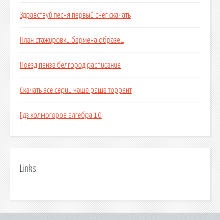
Здравствуй песня первый снег скачать
План стажировки бармена образец
Поезд пенза белгород расписание
Скачать все серии наша раша торрент
Гдз колмогоров алгебра 10
Links