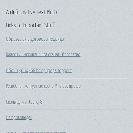
An Informative Text Blurb
Links to Important Stuff
Образец акта договора подряда
Классный мюзикл книга скачать бесплатно
Обои 1366х768 hd природа торрент
Решебник контурные карты 5 класс дрофа
Скины для virtual dj 8
Не произведен