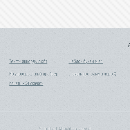
A
Тексты аккорды любэ
Шаблон буквы м а4
Hp универсальный драйвер
Скачать программы неро 9
печати x64 скачать
© Untitled. All rights reserved.