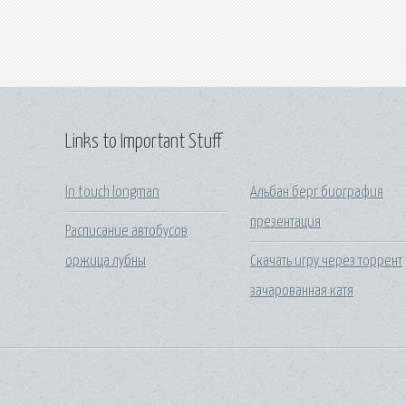
Links to Important Stuff
In touch longman
Альбан берг биография
презентация
Расписание автобусов
оржица лубны
Скачать игру через торрент
зачарованная катя