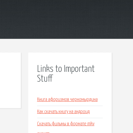
Links to Important
Stuff
Книга афоризмов черномырдина
Как скачать книгу на андроид
Скачать фильмы в формате mkv