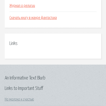
Журнал о религии
Скачать книгу в жанре фантастика
Links
An Informative Text Blurb
Links to Important Stuff
Но молоко к счастью