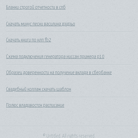
Бланки строгой отчетности в спб
Скачать минус песни василина дзідзьо
Скачать книги по нлп fb2
Схема подключения генератора ниссан примера р10
Образец доверенности на получение вклада в сбербанке
Свадебный коллаж скачать шаблон
Полюс владивосток расписание
© Untitled. All rights reserved.