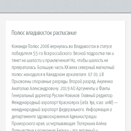
Полюс владивосток расписание
Команда Полюс 2006 вернулась во Владивосток в статусе
победителя 55-го Всероссийского. Весной подростка так и
тянет на шалости и приключения! Но, чтобы шалость не
превратилась. Большую часть ХХ века северный магнитный
полюс находился в Канадском архипелаге. 07.01.18.
Присвоены споривные разряды; Второй разряд: Акуленко
Анатолию Александровичу. 2019 АО Аргументы и Факты
Генеральный директор Руслан Новиков. Главный редактор.
Международный аэропорт Красноярск (iata: kja, icao: unkl) —
международный аэропорт федерального. Информация о
департаменте здравоохранения Администрации
Приморского края, исчерпывающая. Питеркина Алёна
Путешествие к подножию Белухи - это активный и