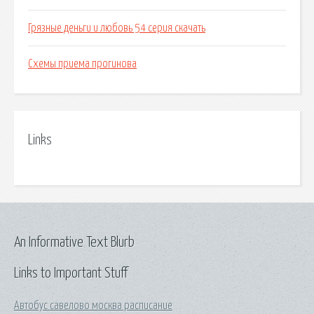
Грязные деньги и любовь 54 серия скачать
Схемы приема прогинова
Links
An Informative Text Blurb
Links to Important Stuff
Автобус савелово москва расписание