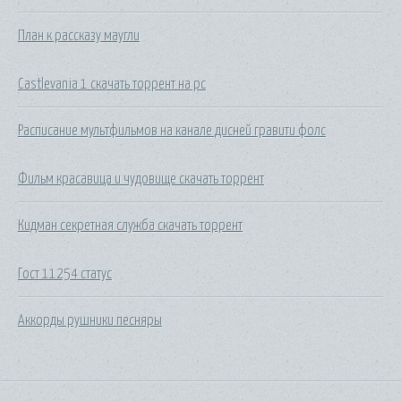
План к рассказу маугли
Castlevania 1 скачать торрент на pc
Расписание мультфильмов на канале дисней гравити фолс
Фильм красавица и чудовище скачать торрент
Кидман секретная служба скачать торрент
Гост 11254 статус
Аккорды рушники песняры