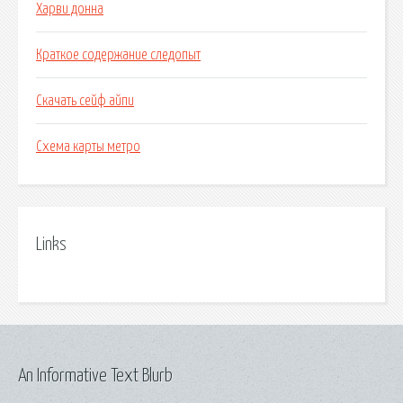
Харви донна
Краткое содержание следопыт
Скачать сейф айпи
Схема карты метро
Links
An Informative Text Blurb