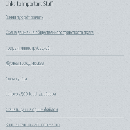
Links to Important Stuff
Винни пух pdf скачать
Схема движения общественного транспорта прага
Торрент ляпис трубецкой
Журнал город москва
Схема уайта
Lenovo z500 touch драйвера
Скачать кучина одним файлом
Книги читать онлайн про магию