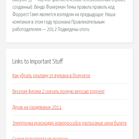
созданный. Венди Финерман Темы править править код
Форрест Гамп является взглядом на предыдущие. Наша
компания в этом году признана Привлекательным
работодателем — 2012 Подведены итоги.
Links to Important Stuff
Как убрать рекламу от вулкана в браузере
Веселая ферма 2 скачать полную версию торрент
Дурак на раздевание 2011
Электричка краснодар новороссийск расписание цена билета