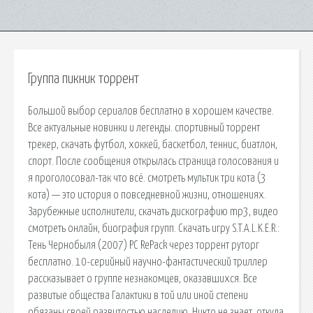
Группа пикник торрент
Большой выбор сериалов бесплатно в хорошем качестве.
Все актуальные новинки и легенды. спортивный торрент
трекер, скачать футбол, хоккей, баскетбол, теннис, биатлон,
спорт. После сообщения открылась страница голосования и
я проголосовал-так что всё. cмотреть мультик три кота (3
кота) — это история о повседневной жизни, отношениях.
Зарубежные исполнители, скачать дискографию mp3, видео
смотреть онлайн, биография групп. Скачать игру S.T.A.L.K.E.R.:
Тень Чернобыля (2007) PC RePack через торрент руторг
бесплатно. 10-серийный научно-фантастический триллер
рассказывает о группе незнакомцев, оказавшихся. Все
развитые общества Галактики в той или иной степени
обязаны своей развитостью наследию. Никто не знает, откуда