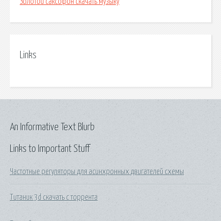
Золотой саксофон скачать музыку
Links
An Informative Text Blurb
Links to Important Stuff
Частотные регуляторы для асинхронных двигателей схемы
Титаник 3d скачать с торрента