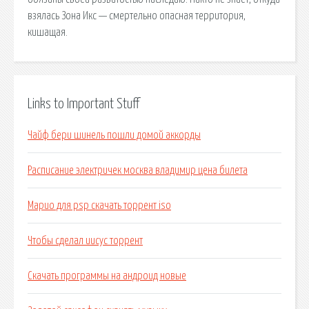
взялась Зона Икс — смертельно опасная территория,
кишащая.
Links to Important Stuff
Чайф бери шинель пошли домой аккорды
Расписание электричек москва владимир цена билета
Марио для psp скачать торрент iso
Чтобы сделал иисус торрент
Скачать программы на андроид новые