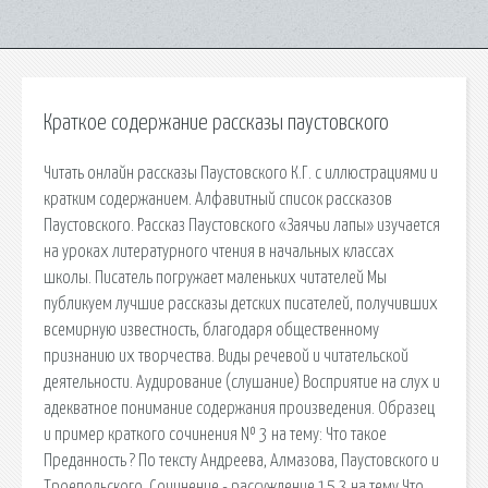
Краткое содержание рассказы паустовского
Читать онлайн рассказы Паустовского К.Г. с иллюстрациями и
кратким содержанием. Алфавитный список рассказов
Паустовского. Рассказ Паустовского «Заячьи лапы» изучается
на уроках литературного чтения в начальных классах
школы. Писатель погружает маленьких читателей Мы
публикуем лучшие рассказы детских писателей, получивших
всемирную известность, благодаря общественному
признанию их творчества. Виды речевой и читательской
деятельности. Аудирование (слушание) Восприятие на слух и
адекватное понимание содержания произведения. Образец
и пример краткого сочинения № 3 на тему: Что такое
Преданность ? По тексту Андреева, Алмазова, Паустовского и
Троепольского. Сочинение - рассуждение 15.3 на тему Что