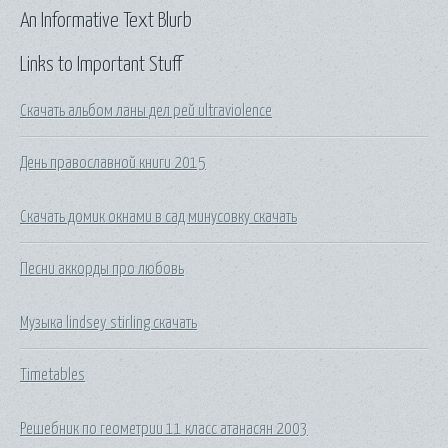
An Informative Text Blurb
Links to Important Stuff
Скачать альбом ланы дел рей ultraviolence
День православной книги 2015
Скачать домик окнами в сад минусовку скачать
Песни аккорды про любовь
Музыка lindsey stirling скачать
Timetables
Решебник по геометрии 11 класс атанасян 2003