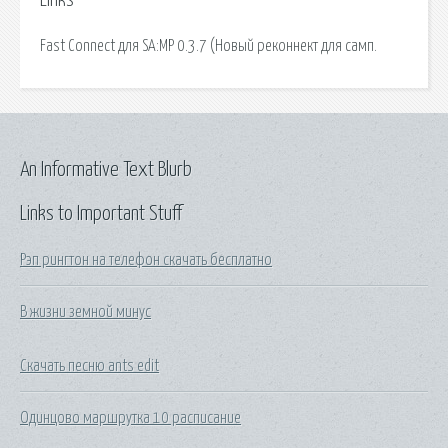
Links
Fast Connect для SA:MP 0.3.7 (Новый реконнект для самп.
An Informative Text Blurb
Links to Important Stuff
Рэп рингтон на телефон скачать бесплатно
В жизни земной минус
Скачать песню ants edit
Одинцово маршрутка 10 расписание