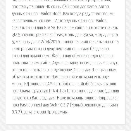
простая установка. HD скины байкеров для samp. Автор
данных скинов - Vados Mods. Как всегда радует нас своими
качественными скинами. Автор данных скинов - Vados.
Скачать скины для GTA SA. На нашем сайте вы можете скачать
gta 5, скачать gta san andreas, моды для gta sa, моды для gta
5, машины для 02/04/2016 · скины гта самп скачать скины гта
самп рп самп скины девушек самп скины для банд samp
скины для армии самп. Файлы для обмена предоставлены
пользователями сайта. Администрация несёт лишь частичную
ответственность за их содержание. Скины для :Центральным
объектом всех игр от . Заменки не все показал есть ищё
много. ИД скинов в САМП. Любой скин с. Любой. Скачать скин
пак:. Скачать русскую ГТА 4. Пак Гетто скинов дляподойдет для
каждого из Вас, ведь. для. Ниже показаны скинов Понравился
пост Fast Connect для SA:MP 0.3.7 (Новый реконнект для самп
0.3.7). из категории Программы.