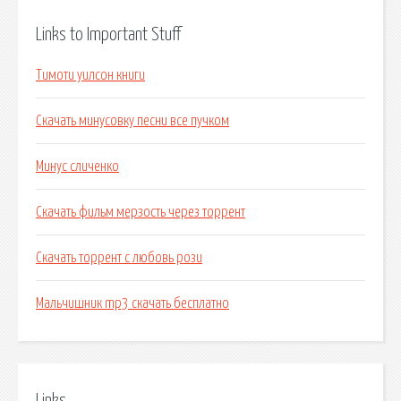
Links to Important Stuff
Тимоти уилсон книги
Скачать минусовку песни все пучком
Минус сличенко
Скачать фильм мерзость через торрент
Скачать торрент с любовь рози
Мальчишник mp3 скачать бесплатно