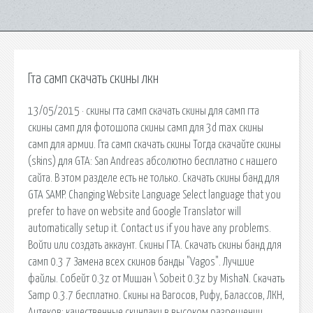
Гта самп скачать скины лкн
13/05/2015 · скины гта самп скачать скины для самп гта
скины самп для фотошопа скины самп для 3d max скины
самп для армии. Гта самп скачать скины Тогда скачайте скины
(skins) для GTA: San Andreas абсолютно бесплатно с нашего
сайта. В этом разделе есть не только. Скачать скины банд для
GTA SAMP. Changing Website Language Select language that you
prefer to have on website and Google Translator will
automatically setup it. Contact us if you have any problems.
Войти или создать аккаунт. Скины ГТА. Скачать скины банд для
самп 0.3 7 Замена всех скинов банды "Vagos". Лучшие
файлы. Собейт 0.3z от Мишан \ Sobeit 0.3z by MishaN. Скачать
Samp 0.3.7 бесплатно. Скины на Вагосов, Рифу, Балассов, ЛКН,
Ацтеков: качественные скинпаки в высоком разрешении,