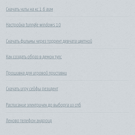
Скачать читы на кс 1 6 аим
Настройка tunngle windows 10
Скачать фильмы через торрент девчата цветной
Как создать образ в демон тулс
Прошивка для игровой приставки
Скачать игру сейфы резидент
Расписание электричек до выборга из спб
Леново телефон андроид