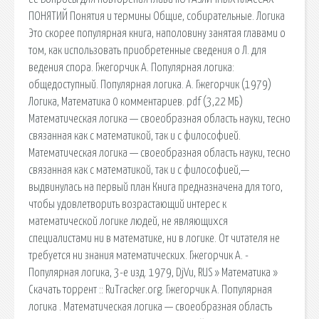
ПОНЯТИЙ Понятия и термины Общие, собирательные. Логика
Это скорее популярная книга, наполовину занятая главами о
том, как использовать приобретенные сведения о Л. для
ведения спора. Гжегорчик А. Популярная логика:
общедоступный. Популярная логика. А. Гжегорчик (1979)
Логика, Математика 0 комментариев. pdf (3,22 МБ)
Математическая логика — своеобразная область науки, тесно
связанная как с математикой, так и с философией.
Математическая логика — своеобразная область науки, тесно
связанная как с математикой, так и с философией,—
выдвинулась на первый план Книга предназначена для того,
чтобы удовлетворить возрастающий интерес к
математической логике людей, не являющихся
специалистами ни в математике, ни в логике. От читателя не
требуется ни знания математических. Гжегорчик А. -
Популярная логика, 3-е изд. 1979, DjVu, RUS » Математика »
Скачать торрент :: RuTracker.org. Гжегорчик А. Популярная
логика . Математическая логика — своеобразная область