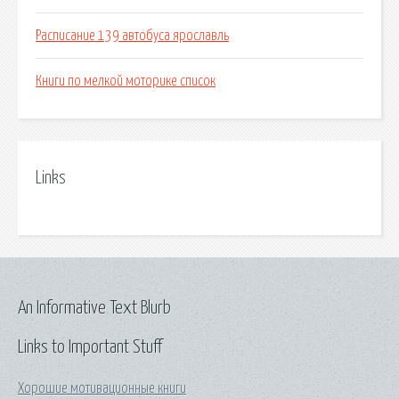
Расписание 139 автобуса ярославль
Книги по мелкой моторике список
Links
An Informative Text Blurb
Links to Important Stuff
Хорошие мотивационные книги