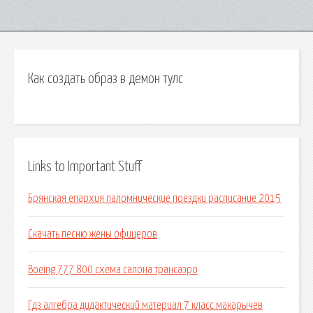
Как создать образ в демон тулс
Links to Important Stuff
Брянская епархия паломнические поездки расписание 2015
Скачать песню жены офицеров
Boeing 777 800 схема салона трансаэро
Гдз алгебра дидактический материал 7 класс макарычев