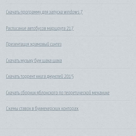
Скачать программу для запуска windows 7
Расписание автобусов маршрута 217
Презентация храмовый синтез
Скачать музыку бум шака шака
Скачать торрент книга джунглей 2015
Скачать сборник яблонского по теоретической механике
Схемы ставок в букмекерских конторах