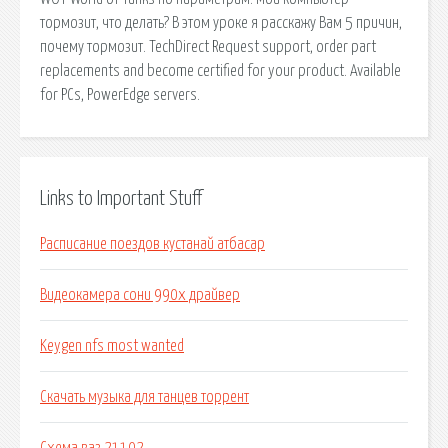
тормозит, что делать? В этом уроке я расскажу Вам 5 причин,
почему тормозит. TechDirect Request support, order part
replacements and become certified for your product. Available
for PCs, PowerEdge servers.
Links to Important Stuff
Расписание поездов кустанай атбасар
Видеокамера сони 990х драйвер
Keygen nfs most wanted
Скачать музыка для танцев торрент