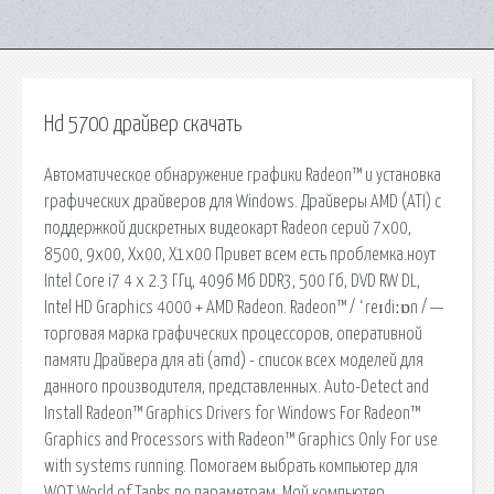
Hd 5700 драйвер скачать
Автоматическое обнаружение графики Radeon™ и установка
графических драйверов для Windows. Драйверы AMD (ATI) с
поддержкой дискретных видеокарт Radeon серий 7x00,
8500, 9x00, Xx00, X1x00 Привет всем есть проблемка.ноут
Intel Core i7 4 x 2.3 ГГц, 4096 Мб DDR3, 500 Гб, DVD RW DL,
Intel HD Graphics 4000 + AMD Radeon. Radeon™ / ˈreɪdiːɒn / —
торговая марка графических процессоров, оперативной
памяти Драйвера для ati (amd) - список всех моделей для
данного производителя, представленных. Auto-Detect and
Install Radeon™ Graphics Drivers for Windows For Radeon™
Graphics and Processors with Radeon™ Graphics Only For use
with systems running. Помогаем выбрать компьютер для
WOT World of Tanks по параметрам. Мой компьютер