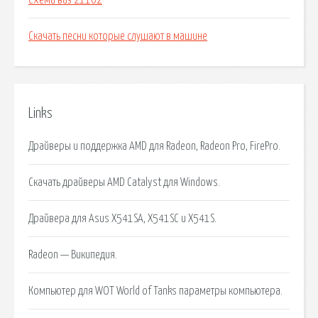
Схема ваз 21102
Скачать песни которые слушают в машине
Links
Драйверы и поддержка AMD для Radeon, Radeon Pro, FirePro.
Скачать драйверы AMD Catalyst для Windows.
Драйвера для Asus X541SA, X541SC и X541S.
Radeon — Википедия.
Компьютер для WOT World of Tanks параметры компьютера.