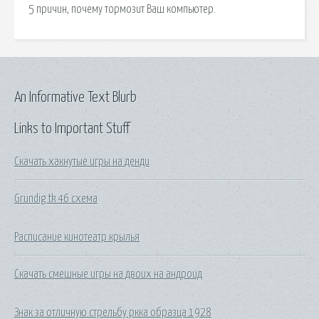
5 причин, почему тормозит Ваш компьютер.
An Informative Text Blurb
Links to Important Stuff
Скачать хакнутые игры на денди
Grundig tk 46 схема
Расписание кинотеатр крылья
Скачать смешные игры на двоих на андроид
Знак за отличную стрельбу ркка образца 1928