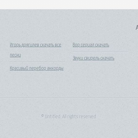
A
Игорь дрягилев скачать все
Вор сериал скачать
песни
Звуки свирель скачать
Красивый перебор аккорды
© Untitled. All rights reserved.