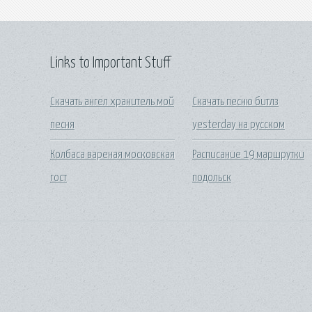
Links to Important Stuff
Скачать ангел хранитель мой
Скачать песню битлз
песня
yesterday на русском
Колбаса вареная московская
Расписание 19 маршрутки
гост
подольск