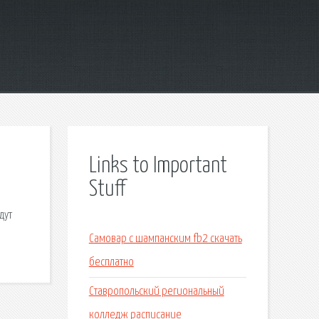
Links to Important
Stuff
дут
Самовар с шампанским fb2 скачать
бесплатно
Ставропольский региональный
колледж расписание