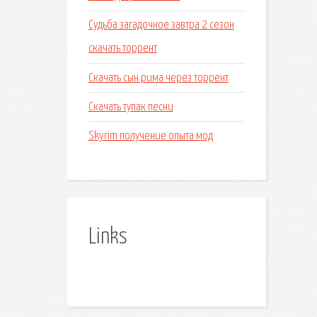
Судьба загадочное завтра 2 сезон
скачать торрент
Скачать сын рима через торрент
Скачать тупак песни
Skyrim получение опыта мод
Links