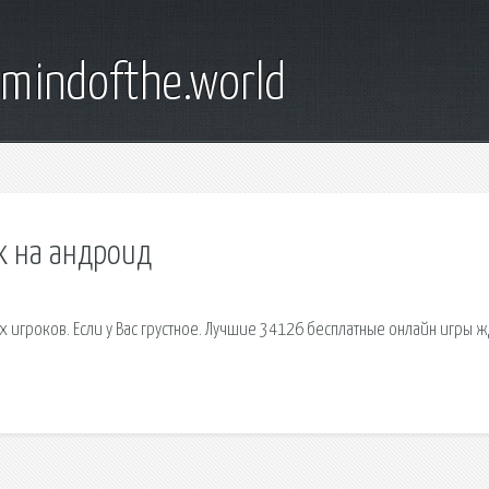
emindofthe.world
х на андроид
х игроков. Если у Вас грустное. Лучшие 34126 бесплатные онлайн игры ж