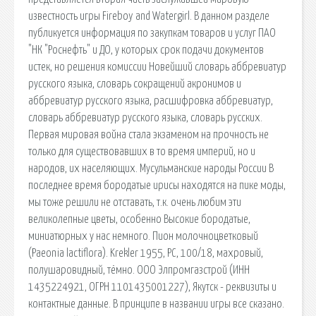
известность игры Fireboy and Watergirl. В данном разделе
публикуется информация по закупкам товаров и услуг ПАО
"НК "Роснефть" и ДО, у которых срок подачи документов
истек, но решения комиссии Новейший словарь аббревиатур
русского языка, словарь сокращений акронимов и
аббревиатур русского языка, расшифровка аббревиатур,
словарь аббревиатур русского языка, словарь русских.
Первая мировая война стала экзаменом на прочность не
только для существовавших в то время империй, но и
народов, их населяющих. Мусульманские народы России В
последнее время бородатые ирисы находятся на пике моды,
мы тоже решили не отставать, т.к. очень любим эти
великолепные цветы, особенно Высокие бородатые,
миниатюрных у нас немного. Пион молочноцветковый
(Paeonia lactiflora). Krekler 1955, РС, 100/18, махровый,
полушаровидный, тёмно. ООО Элпромгазстрой (ИНН
1435224921, ОГРН 1101435001227), Якутск - реквизиты и
контактные данные. В принципе в названии игры все сказано.