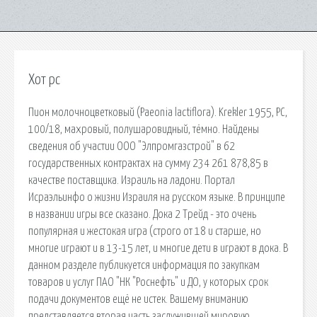
Хот рс
Пион молочноцветковый (Paeonia lactiflora). Krekler 1955, РС,
100/18, махровый, полушаровидный, тёмно. Найдены
сведения об участии ООО "Элпромгазстрой" в 62
государственных контрактах на сумму 234 261 878,85 в
качестве поставщика. Израиль на ладони. Портал
Исраэльинфо о жизни Израиля на русском языке. В принципе
в названии игры все сказано. Дока 2 Трейд - это очень
популярная и жестокая игра (строго от 18 и старше, но
многие играют и в 13-15 лет, и многие дети в играют в дока. В
данном разделе публикуется информация по закупкам
товаров и услуг ПАО "НК "Роснефть" и ДО, у которых срок
подачи документов ещё не истек. Вашему вниманию
представляется вторая часть заслужившей мировую