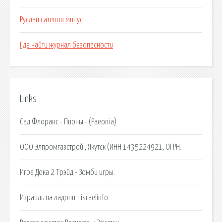
Руслан сатенов минус
Где найти журнал безопасности
Links
Сад Флоранс - Пионы - (Paeonia).
ООО Элпромгазстрой , Якутск (ИНН 1435224921, ОГРН.
Игра Дока 2 Трэйд - Зомби игры.
Израиль на ладони - israelinfo.