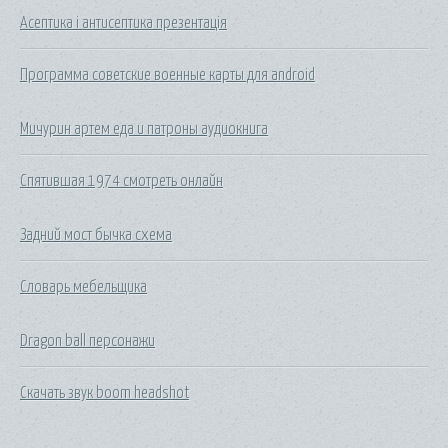
Асептика і антисептика презентація
Программа советские военные карты для android
Мичурин артем еда и патроны аудиокнига
Спятившая 1974 смотреть онлайн
Задний мост бычка схема
Словарь мебельщика
Dragon ball персонажи
Скачать звук boom headshot