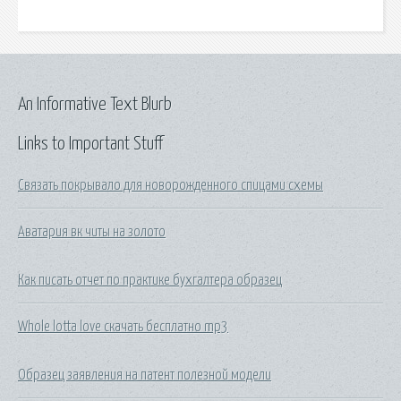
An Informative Text Blurb
Links to Important Stuff
Связать покрывало для новорожденного спицами схемы
Аватария вк читы на золото
Как писать отчет по практике бухгалтера образец
Whole lotta love скачать бесплатно mp3
Образец заявления на патент полезной модели