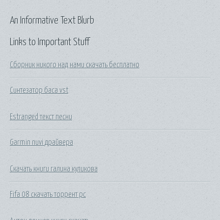
An Informative Text Blurb
Links to Important Stuff
Сборник никого над нами скачать бесплатно
Синтезатор баса vst
Estranged текст песни
Garmin nuvi драйвера
Скачать книги галина куликова
Fifa 08 скачать торрент pc