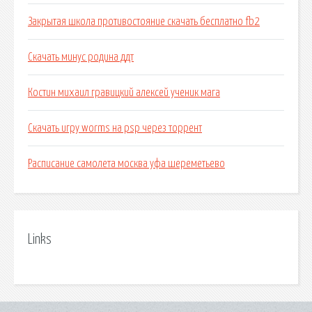
Закрытая школа противостояние скачать бесплатно fb2
Скачать минус родина ддт
Костин михаил гравицкий алексей ученик мага
Скачать игру worms на psp через торрент
Расписание самолета москва уфа шереметьево
Links