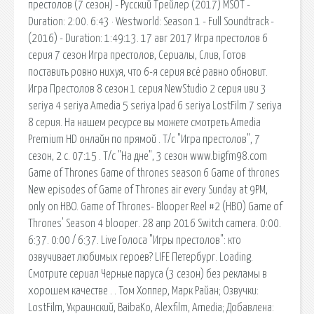
престолов (7 сезон) - Русский Трейлер (2017) MSOT -
Duration: 2:00. 6:43 · Westworld: Season 1 - Full Soundtrack -
(2016) - Duration: 1:49:13. 17 авг 2017 Игра престолов 6
серия 7 сезон Игра престолов, Сериалы, Слив, Готов
поставить ровно нихуя, что 6-я серия всё равно обновит.
Игра Престолов 8 сезон 1 серия NewStudio 2 серия иви 3
seriya 4 seriya Amedia 5 seriya Ipad 6 seriya LostFilm 7 seriya
8 серия. На нашем ресурсе вы можете смотреть Amedia
Premium HD онлайн по прямой . Т/с "Игра престолов", 7
сезон, 2 с. 07:15 . Т/с "На дне", 3 сезон www.bigfm98.com
Game of Thrones Game of thrones season 6 Game of thrones
New episodes of Game of Thrones air every Sunday at 9PM,
only on HBO. Game of Thrones- Blooper Reel #2 (HBO) Game of
Thrones' Season 4 blooper. 28 апр 2016 Switch camera. 0:00.
6:37. 0:00 / 6:37. Live Голоса "Игры престолов": кто
озвучивает любимых героев? LIFE Петербург. Loading.
Смотрите сериал Черные паруса (3 сезон) без рекламы в
хорошем качестве . . Том Хоппер, Марк Райан; Озвучки:
LostFilm, Украинский, BaibaKo, Alexfilm, Amedia; Добавлена: