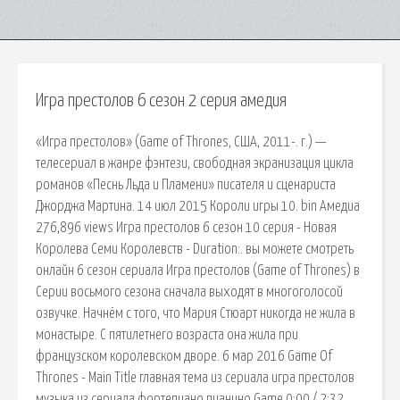
Игра престолов 6 сезон 2 серия амедия
«Игра престолов» (Game of Thrones, США, 2011-. г.) —
телесериал в жанре фэнтези, свободная экранизация цикла
романов «Песнь Льда и Пламени» писателя и сценариста
Джорджа Мартина. 14 июл 2015 Короли игры 10. bin Амедиа
276,896 views Игра престолов 6 сезон 10 серия - Новая
Королева Семи Королевств - Duration:. вы можете смотреть
онлайн 6 сезон сериала Игра престолов (Game of Thrones) в
Серии восьмого сезона сначала выходят в многоголосой
озвучке. Начнём с того, что Мария Стюарт никогда не жила в
монастыре. С пятилетнего возраста она жила при
французском королевском дворе. 6 мар 2016 Game Of
Thrones - Main Title главная тема из сериала игра престолов
музыка из сериала фортепиано пианино Game 0:00 / 2:32