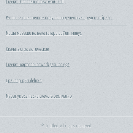
Скачать бесплатно msvbvm60 dll
Расписка о частичном получении денежных средств образец
Миша маваши на века гитара au7um минус
Скачать игра логические
Скачать карту de icewerk для ксс v34
Драйвер p5q deluxe
Мурат ук все песни скачать бесплатно
© Untitled. All rights reserved.