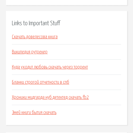
Links to Important Stuff
Скачать довелесова книга
Википедия рутрекер
Куда уходит любовь скачать через торрент
Бланки строгой отчетности в спб
Хроники мидгарда нуб детектед скачать fb2
Змей книги бытия скачать