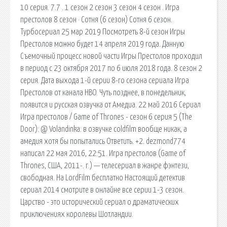
10 серия. 7.7 . 1 сезон 2 сезон 3 сезон 4 сезон . Игра
престолов 8 сезон · Сотня (6 сезон) Сотня 6 сезон.
Турбосериал 25 мар 2019 Посмотреть 8-й сезон Игры
Престолов можно будет 14 апреля 2019 года. Данную
Съемочный процесс новой части Игры Престолов проходил
в период с 23 октября 2017 по 6 июля 2018 года. 8 сезон 2
серия. Дата выхода 1-й серии 8-го сезона сериала Игра
Престолов от канала HBO. Чуть позднее, в понедельник,
появится и русская озвучка от Амедиа. 22 май 2016 Сериал
Игра престолов / Game of Thrones - сезон 6 серия 5 (The
Door): @ Volandinka: в озвучке coldfilm вообще никак, а
амедия хотя бы попытались Ответить. +2. dezmond774
написал 22 мая 2016, 22:51. Игра престолов (Game of
Thrones, США, 2011-. г.) — телесериал в жанре фэнтези,
свободная. На LordFilm бесплатно Настоящий детектив
сериал 2014 смотрите в онлайне все серии 1-3 сезон.
Царство - это исторический сериал о драматических
приключениях королевы Шотландии.