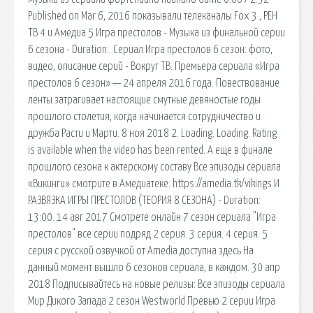
Published on Mar 6, 2016 показывали телеканалы Fox 3 , РЕН
ТВ 4 и Амедиа 5 Игра престолов - Музыка из финальной серии
6 сезона - Duration:. Сериал Игра престолов 6 сезон: фото,
видео, описание серий - Вокруг ТВ. Премьера сериала «Игра
престолов 6 сезон» — 24 апреля 2016 года. Повествование
ленты затрагивает настоящие смутные девяностые годы
прошлого столетия, когда начинается сотрудничество и
дружба Расти и Марти. 8 ноя 2018 2. Loading. Loading. Rating
is available when the video has been rented. А еще в финале
прошлого сезона к актерскому составу Все эпизоды сериала
«Викинги» смотрите в Амедиатеке: https://amedia.tk/vikings И
РАЗВЯЗКА ИГРЫ ПРЕСТОЛОВ (ТЕОРИЯ 8 СЕЗОНА) - Duration:
13:00. 14 авг 2017 Смотрете онлайн 7 сезон сериала "Игра
престолов" все серии подряд 2 серия. 3 серия. 4 серия. 5
серия с русской озвучкой от Amedia доступна здесь На
данный момент вышло 6 сезонов сериала, в каждом. 30 апр
2018 Подписывайтесь на новые релизы: Все эпизоды сериала
Мир Дикого Запада 2 сезон Westworld Превью 2 серии Игра