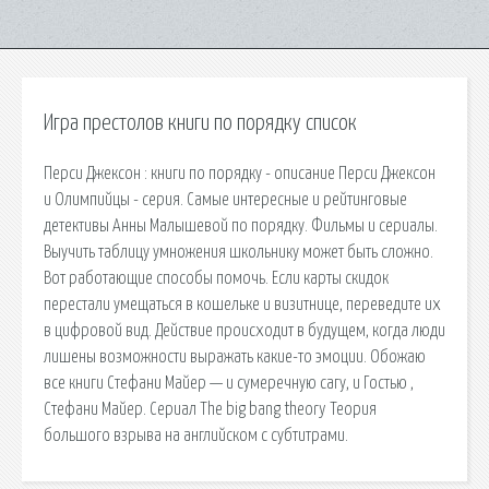
Игра престолов книги по порядку список
Перси Джексон : книги по порядку - описание Перси Джексон
и Олимпийцы - серия. Самые интересные и рейтинговые
детективы Анны Малышевой по порядку. Фильмы и сериалы.
Выучить таблицу умножения школьнику может быть сложно.
Вот работающие способы помочь. Если карты скидок
перестали умещаться в кошельке и визитнице, переведите их
в цифровой вид. Действие происходит в будущем, когда люди
лишены возможности выражать какие-то эмоции. Обожаю
все книги Стефани Майер — и сумеречную сагу, и Гостью ,
Стефани Майер. Сериал The big bang theory Теория
большого взрыва на английском с субтитрами.