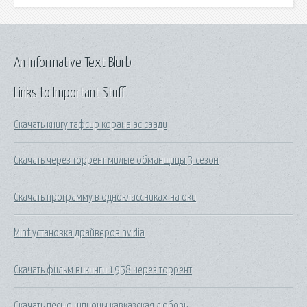
An Informative Text Blurb
Links to Important Stuff
Скачать книгу тафсир корана ас саади
Скачать через торрент милые обманщицы 3 сезон
Скачать программу в одноклассниках на оки
Mint установка драйверов nvidia
Скачать фильм викинги 1958 через торрент
Скачать песню шпионы кавказская любовь