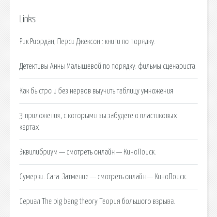
Links
Рик Риордан, Перси Джексон : книги по порядку.
Детективы Анны Малышевой по порядку: фильмы сценариста.
Как быстро и без нервов выучить таблицу умножения
3 приложения, с которыми вы забудете о пластиковых
картах.
Эквилибриум — смотреть онлайн — КиноПоиск.
Сумерки. Сага. Затмение — смотреть онлайн — КиноПоиск.
Сериал The big bang theory Теория большого взрыва.