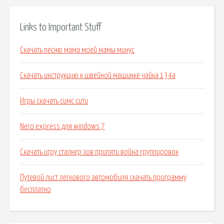
Links to Important Stuff
Скачать песню мама моей мамы минус
Скачать инструкцию к швейной машинке чайка 134а
Игры скачать симс сити
Nero express для windows 7
Скачать игру сталкер зов припяти война группировок
Путевой лист легкового автомобиля скачать программу
бесплатно