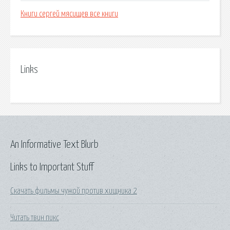
Книги сергей мясищев все книги
Links
An Informative Text Blurb
Links to Important Stuff
Скачать фильмы чужой против хищника 2
Читать твин пикс