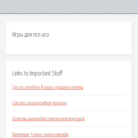
Игры для псп исо
Links to Important Stuff
Гдз по алгебре 8 класс ершова ответы
Carcass дискография торрент
Болезнь шенлейна геноха презентация
Виленкин 5 класс книга онлайн