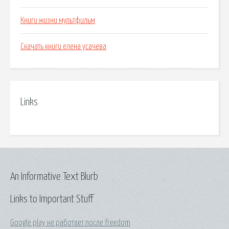
Книги жизни мультфильм
Скачать книги елена усачева
Links
An Informative Text Blurb
Links to Important Stuff
Google play не работает после freedom