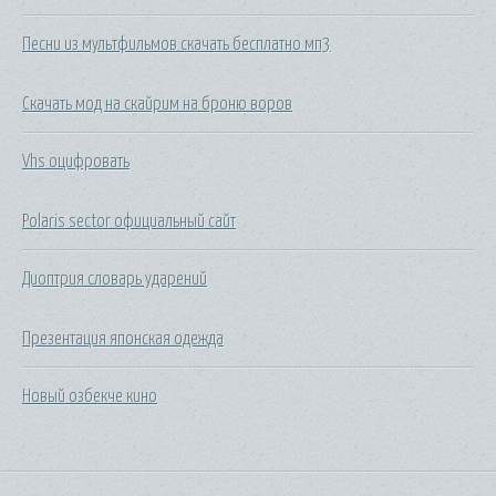
Песни из мультфильмов скачать бесплатно мп3
Скачать мод на скайрим на броню воров
Vhs оцифровать
Polaris sector официальный сайт
Диоптрия словарь ударений
Презентация японская одежда
Новый озбекче кино