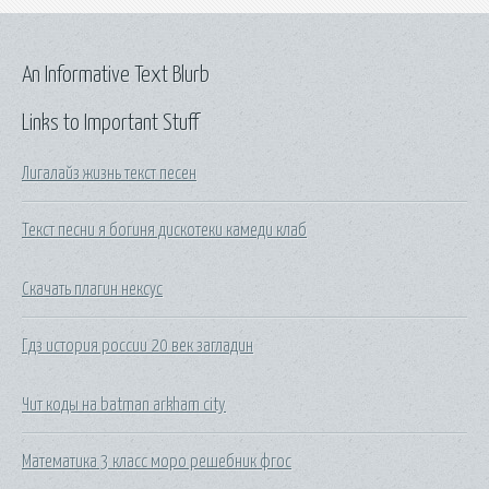
An Informative Text Blurb
Links to Important Stuff
Лигалайз жизнь текст песен
Текст песни я богиня дискотеки камеди клаб
Скачать плагин нексус
Гдз история россии 20 век загладин
Чит коды на batman arkham city
Математика 3 класс моро решебник фгос