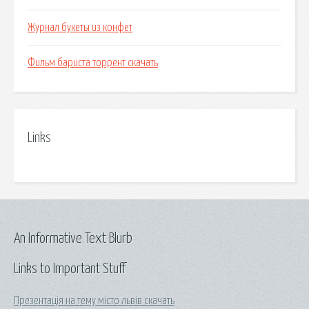
Журнал букеты из конфет
Фильм бариста торрент скачать
Links
An Informative Text Blurb
Links to Important Stuff
Презентація на тему місто львів скачать