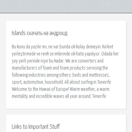
Islands скачать на андроид
Bu konu da yazılır mı; ne var bunda ok kolay demeyin. Kırlent
yerleştirmede ve renk se imlerinde ok hata yapılıyor. Odada her
şey yerli yerinde niye bu kadar. We are converters and
manufacturers of foam and foam products servicing the
following industries among others: beds and mattresses,
sport, automotive, household. All about surfing in Tenerife
Welcome to the Hawaii of Europe! Warm weather, a warm
mentality and incredible waves all year around. Tenerife
Links to Important Stuff