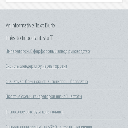
An Informative Text Blurb
Links to Important Stuff
Императорский фарфоровый завод руководство
Скачать слендер игру через торрент
Скачать альбомы христианские песни бесплатно
Простые схемы генераторов низкой частоты
Расписание автобуса канск иланск
Сигнализация аллигатор s350 схема подключения