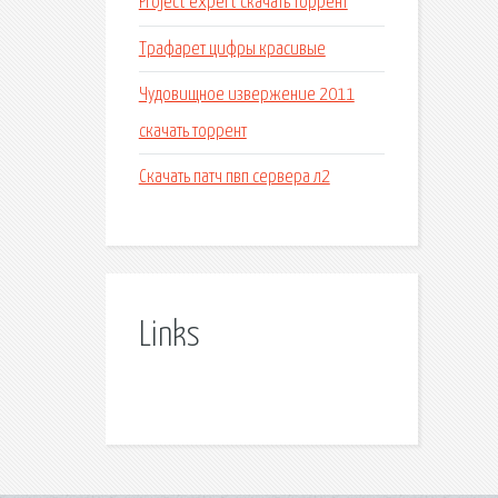
Project expert скачать торрент
Трафарет цифры красивые
Чудовищное извержение 2011
скачать торрент
Скачать патч пвп сервера л2
Links