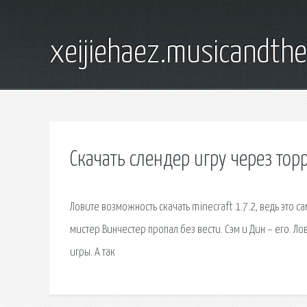
xeijiehaez.musicandth
Скачать слендер игру через тор
Ловите возможность скачать minecraft 1.7.2, ведь это 
мистер Винчестер пропал без вести. Сэм и Дин – его. Ло
игры. А так