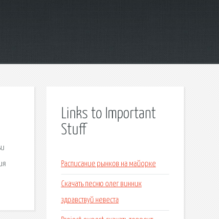
Links to Important
Stuff
ьи
ия
Расписание рынков на майорке
Скачать песню олег винник
здравствуй невеста