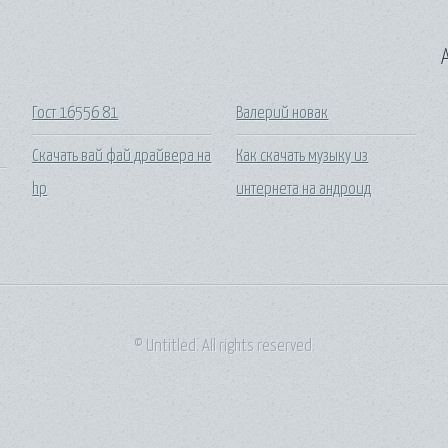
A
Гост 16556 81
Валерий новак
Скачать вай фай драйвера на
Как скачать музыку из
hp
интернета на андроид
© Untitled. All rights reserved.