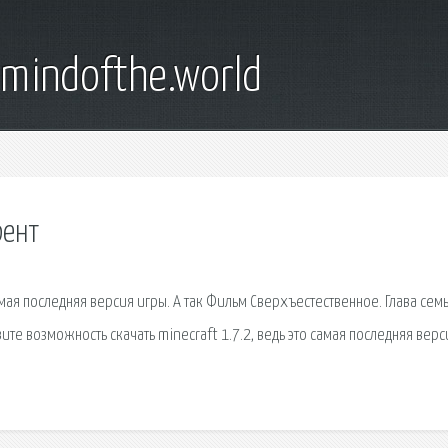
emindofthe.world
рент
самая последняя версия игры. А так Фильм Сверхъестественное. Глава сем
вите возможность скачать minecraft 1.7.2, ведь это самая последняя верс