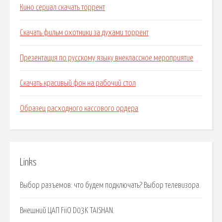
Кино сериал скачать торрент
Скачать фильм охотники за духами торрент
Презентация по русскому языку внеклассное мероприятие
Скачать красивый фон на рабочий стол
Образец расходного кассового ордера
Links
Выбор разъемов: что будем подключать? Выбор телевизора.
Внешний ЦАП FiiO D03K TAISHAN.