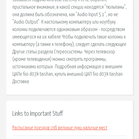
пристальное внимание, в какой секции находятся "тюльпаны",
она должна быть обозначена, как "Audio Input 5.1", но не
"Audio Output". К настольному компьютеру или ноутбуку
колонки подключаются одинаковым образом - посредством
имеющегося на их кабеле Чтобы подключить такие колонки к
компьютеру (а также к телефону), следует сделать следующее
Другие статьи раздела Стереосистемы. Через телевизор
(кроме телевидения) можно смотреть программы,
источниками которых. Подробная информация о внешнем
ЦАПе fiio d03k taishan, купить внешний ЦАП fiio d03k taishan.
Доставка.
Links to Important Stuff
Расписание поездов спб великие луки наличие мест