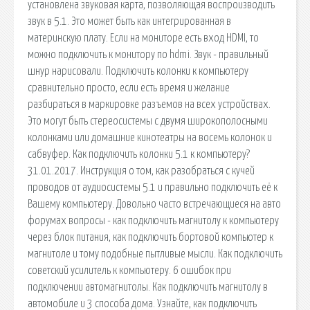
установлена звуковая карта, позволяющая воспроизводить
звук в 5.1. Это может быть как интегрированная в
материнскую плату. Если на мониторе есть вход HDMI, то
можно подключить к монитору по hdmi. Звук - правильный
шнур нарисовали. Подключить колонки к компьютеру
сравнительно просто, если есть время и желание
разбираться в маркировке разъемов на всех устройствах.
Это могут быть стереосистемы с двумя широкополосными
колонками или домашние кинотеатры на восемь колонок и
сабвуфер. Как подключить колонки 5.1 к компьютеру?
31.01.2017. Инструкция о том, как разобраться с кучей
проводов от аудиосистемы 5.1 и правильно подключить её к
Вашему компьютеру. Довольно часто встречающиеся на авто
форумах вопросы - как подключить магнитолу к компьютеру
через блок питания, как подключить бортовой компьютер к
магнитоле и тому подобные пытливые мысли. Как подключить
советский усилитель к компьютеру. 6 ошибок при
подключении автомагнитолы. Как подключить магнитолу в
автомобиле и 3 способа дома. Узнайте, как подключить