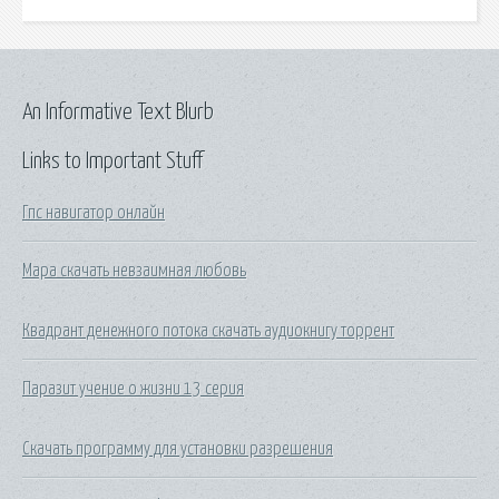
An Informative Text Blurb
Links to Important Stuff
Гпс навигатор онлайн
Мара скачать невзаимная любовь
Квадрант денежного потока скачать аудиокнигу торрент
Паразит учение о жизни 13 серия
Скачать программу для установки разрешения