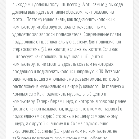
выходе мы должны получить всего 3. А эти самые 3 выхода
должны выглядеть вот таким образом, как показано на
фото…. Поэтому нужно знать, как подключить колонки к
компьютеру, чтобы звук оставался качественным и
удовлетворял запросы пользователя. Современные платы
поддерживают шестиканальную систему. Для подключения
стереосистемы 5.1 ее хватит, если же вы хотите. Если вас
интересует, как подключить музыкальный центр к
компьютеру, то не стоит следовать советам некоторых
продавцов и подключать колонки напрямую к ПК. Вставьте
один конец вашего «тюльпана» в разъем входа, который
расположен в музыкальном центре (у каждого. На главную »
Компьютер » Как подключить музыкальный центр к
компьютеру. Теперь берем шнур, о котором я говорил ранее
(не знаю как он называется, подскажите в комментариях) и
подсоединяем с одной стороны к нашему самодельному
шнуру, а с другой к нашему п.к. Схема подключения
акустической системы 5.1 к разъемам на компьютере. не
забываем подключить всю систему к сети; обратите