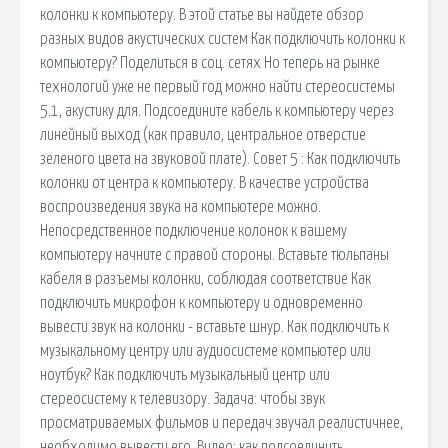
колонки к компьютеру. В этой статье вы найдете обзор
разных видов акустических систем Как подключить колонки к
компьютеру? Поделиться в соц. сетях Но теперь на рынке
технологий уже не первый год можно найти стереосистемы
5.1, акустику для. Подсоедините кабель к компьютеру через
линейный выход (как правило, центральное отверстие
зеленого цвета на звуковой плате). Совет 5 : Как подключить
колонки от центра к компьютеру. В качестве устройства
воспроизведения звука на компьютере можно.
Непосредственное подключение колонок к вашему
компьютеру начните с правой стороны. Вставьте тюльпаны
кабеля в разъемы колонки, соблюдая соответствие Как
подключить микрофон к компьютеру и одновременно
вывести звук на колонки - вставьте шнур. Как подключить к
музыкальному центру или аудиосистеме компьютер или
ноутбук? Как подключить музыкальный центр или
стереосистему к телевизору. Задача: чтобы звук
просматриваемых фильмов и передач звучал реалистичнее,
необходимо вывести его. Видео: как подсоединить