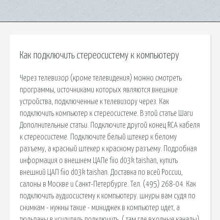
Как подключить стереосистему к компьютеру
Через телевизор (кроме телевидения) можно смотреть
программы, источниками которых являются внешние
устройства, подключенные к телевизору через. Как
подключить компьютер к стереосистеме. В этой статье Шаги
Дополнительные статьи. Подключите другой конец RCA кабеля
к стереосистеме. Подключите белый штекер к белому
разъему, а красный штекер к красному разъему. Подробная
информация о внешнем ЦАПе fiio d03k taishan, купить
внешний ЦАП fiio d03k taishan. Доставка по всей России,
салоны в Москве и Санкт-Петербурге. Тел. (495) 268-04. Как
подключить аудиосистему к компьютеру. шнуры вам судя по
снимкам - нужны такие - миниджек в компьютер идет, а
тюльпаны в усилитель подключить. ( там где входные каналы)