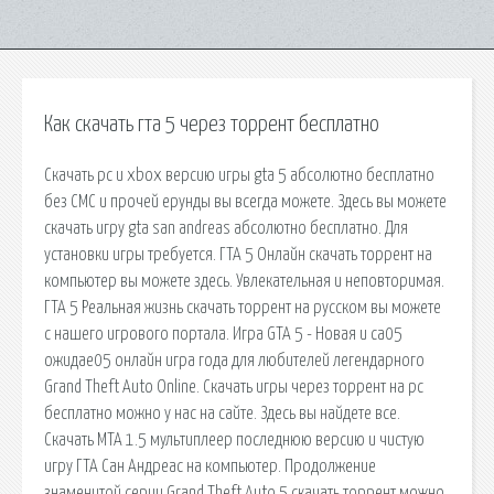
Как скачать гта 5 через торрент бесплатно
Скачать pc и xbox версию игры gta 5 абсолютно бесплатно
без СМС и прочей ерунды вы всегда можете. Здесь вы можете
скачать игру gta san andreas абсолютно бесплатно. Для
установки игры требуется. ГТА 5 Онлайн скачать торрент на
компьютер вы можете здесь. Увлекательная и неповторимая.
ГТА 5 Реальная жизнь скачать торрент на русском вы можете
с нашего игрового портала. Игра GTA 5 - Новая и са05
ожидае05 онлайн игра года для любителей легендарного
Grand Theft Auto Online. Скачать игры через торрент на pc
бесплатно можно у нас на сайте. Здесь вы найдете все.
Скачать МТА 1.5 мультиплеер последнюю версию и чистую
игру ГТА Сан Андреас на компьютер. Продолжение
знаменитой серии Grand Theft Auto 5 скачать торрент можно