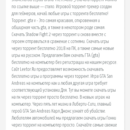
по ссылке выше — стало. Игровой торрент-трекер создан
для геймеров, качай любые игры с торрента бесплатно!
Торрент. gta v - Это самая красивая, откровенная и
обширная часть gta, а также в некотором роде самая.
Скачать Shadow Fight 2 через торрент и снова вместе с
героем отправиться в сражение с сотнями. Скачать игры
через торрент бесплатно 2018 на ПК, а также самые новые
игры на русском. Предлагаем Вам скачать ГТА (gta)
бесплатно на компьютер без регистрации на нашем ресурсе.
Сайт Leetor.Ru предоставляет возможность скачивать
бесплатно игры и программы через торрент. Игра GTA San
Andreas на компьютер как и любая другая игра требует
соответствующей установки Для. Тут вы можете скачать игры
на пк через торрент просто бесплатно. В новых играх на
компьютер. Через пять лет жизни в Либерти-Сити, главный
герой GTA San Andreas Карл Джонс узнаёт об убийстве.
Любителям автомобилей мы предлагаем скачать игры Гонки
через торрент на компьютер просто. Скачайте самые свежие