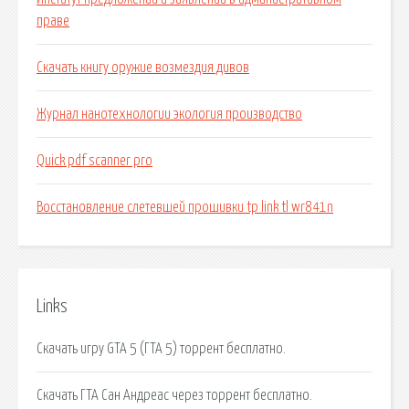
праве
Скачать книгу оружие возмездия дивов
Журнал нанотехнологии экология производство
Quick pdf scanner pro
Восстановление слетевшей прошивки tp link tl wr841n
Links
Скачать игру GTA 5 (ГТА 5) торрент бесплатно.
Скачать ГТА Сан Андреас через торрент бесплатно.