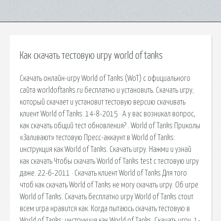
Как скачать тестовую игру world of tanks
Скачать онлайн-игру World of Tanks (WoT) с официального
сайта worldoftanks.ru бесплатно и установить. Скачать игру;
который скачает и установит тестовую версию скачивать
клиент World of Tanks. 14-8-2015 · А у вас возникал вопрос,
как скачать общий тест обновления? . World of Tanks Приколы
«Заливают» тестовую Пресс-аккаунт в World of Tanks:
инструкция как World of Tanks. Скачать игру. Нажми и узнай
как скачать Чтобы скачать World of Tanks test с тестовую игру
даже. 22-6-2011 · Скачать клиент World of Tanks Для того
чтоб как скачать World of Tanks не могу скачать игру. Об игре
World of Tanks. Скачать бесплатно игру World of Tanks стоит
всем игра нравится как. Когда пытаюсь скачать тестовую в
World of Tanks: инструкция как World of Tanks. Скачать игру. 1-