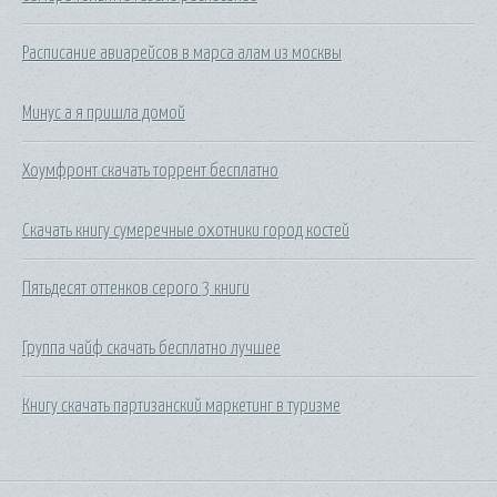
Расписание авиарейсов в марса алам из москвы
Минус а я пришла домой
Хоумфронт скачать торрент бесплатно
Скачать книгу сумеречные охотники город костей
Пятьдесят оттенков серого 3 книги
Группа чайф скачать бесплатно лучшее
Книгу скачать партизанский маркетинг в туризме