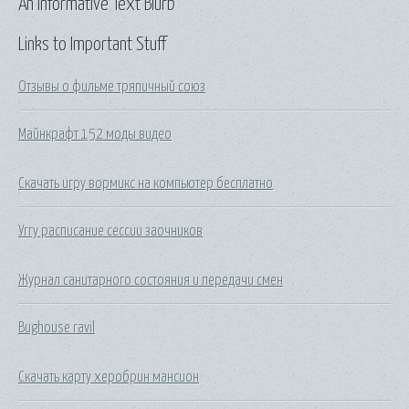
An Informative Text Blurb
Links to Important Stuff
Отзывы о фильме тряпичный союз
Майнкрафт 152 моды видео
Скачать игру вормикс на компьютер бесплатно
Уггу расписание сессии заочников
Журнал санитарного состояния и передачи смен
Bughouse ravil
Скачать карту херобрин мансион