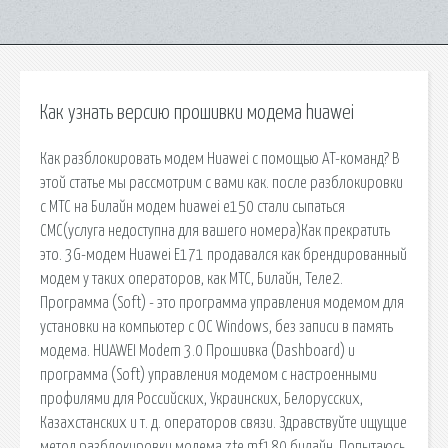
Как узнать версию прошивки модема huawei
Как разблокировать модем Huawei с помощью AT-команд? В
этой статье мы рассмотрим с вами как. после разблокировки
с МТС на Билайн модем huawei e150 стали сыпаться
СМС(услуга недоступна для вашего номера)Как прекратить
это. 3G-модем Huawei E171 продавался как брендированный
модем у таких операторов, как МТС, Билайн, Теле2.
Программа (Soft) - это программа управления модемом для
установки на компьютер с ОС Windows, без записи в память
модема. HUAWEI Modem 3.0 Прошивка (Dashboard) и
программа (Soft) управления модемом с настроенными
профилями для Российских, Украинских, Белорусских,
Казахстанских и т. д. операторов связи. Здравствуйте ищущие
метод разблокировки модема zte mf180 билайн. Попытаюсь