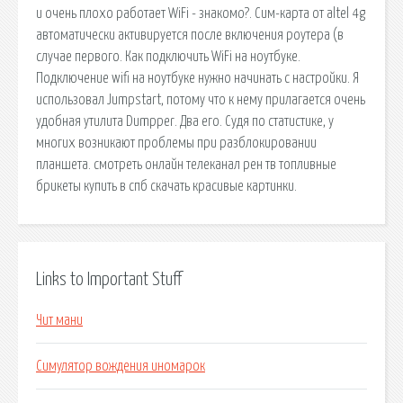
и очень плохо работает WiFi - знакомо?. Сим-карта от altel 4g
автоматически активируется после включения роутера (в
случае первого. Как подключить WiFi на ноутбуке.
Подключение wifi на ноутбуке нужно начинать с настройки. Я
использовал Jumpstart, потому что к нему прилагается очень
удобная утилита Dumpper. Два его. Судя по статистике, у
многих возникают проблемы при разблокировании
планшета. смотреть онлайн телеканал рен тв топливные
брикеты купить в спб скачать красивые картинки.
Links to Important Stuff
Чит мани
Симулятор вождения иномарок