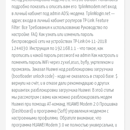
подробно показать и описать вам его. tplinkmodem.net вход
в личный кабинет под admin ADSL-модема. Tplinklogin.net —
адрес входа в личный кабинет роутеров TP-Link. Feature
Filter: Все Требования к использованию Руководство по
настройке. FAQ. Как узнать или изменить пароль
беспроводной сети на устройствах TP-Link 04-11-2018
1244030. Инструкция по 192.168.1.1 - что такое, как
прописать и какой пароль password на admin Как настроить и
поменять пароль WiFi через zyxel,asus, byfly, укртелеком и
промсвязь. Заказал Huawei код разблокировки загрузчика
(bootloader unlock code) - кода не оказалось в старой базе. $
вернули на счёт, и в отказе дали рекомендацию о других
вариантах разблокировки загрузчика Huawei. В этой статье
мы рассмотрим с вами как можно разблокировать модем
Huawei при помощи AT-команд. HUAWEI Modem 2.0 Прошивка
(Dashboard) и программа (Soft) управления модемом с
настроенными профилями. Обратите внимание, что
программа HUAWEI Modem 3.0 не полностью универсальна, и