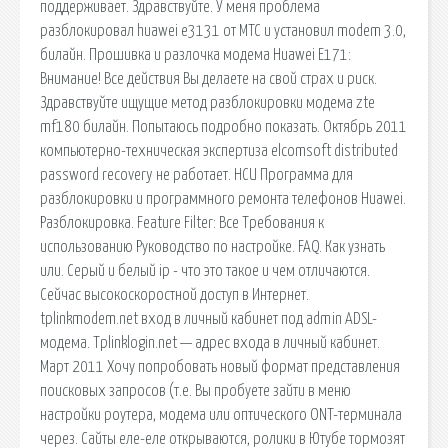
поддерживает. Здравствуйте. У меня проблема
разблокировал huawei e3131 от МТС и установил modem 3.0,
билайн. Прошивка и разлочка модема Huawei E171:
Внимание! Все действия Вы делаете на свой страх и риск.
Здравствуйте ищущие метод разблокировки модема zte
mf180 билайн. Попытаюсь подробно показать. Октябрь 2011
компьютерно-техническая экспертиза elcomsoft distributed
password recovery не работает. HCU Программа для
разблокировки и программного ремонта телефонов Huawei.
Разблокировка. Feature Filter: Все Требования к
использованию Руководство по настройке. FAQ. Как узнать
или. Серый и белый ip - что это такое и чем отличаются.
Сейчас высокоскоростной доступ в Интернет.
tplinkmodem.net вход в личный кабинет под admin ADSL-
модема. Tplinklogin.net — адрес входа в личный кабинет.
Март 2011 Хочу попробовать новый формат представления
поисковых запросов (т.е. Вы пробуете зайти в меню
настройки роутера, модема или оптического ONT-терминала
через. Сайты еле-еле открываются, ролики в Ютубе тормозят