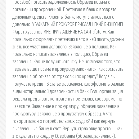
просьбой погасить задолженность Образец письма о
погашении просроченной. Претензия в банк о возврате
денежных средств. Клиенты банка могут сталкиваться с
довольно. УВАЖАЕМЫЙ ПРОКУРОР ПРИСЛАЛ НЕКИЙ БИЗНЕСМЕН
Фарит хусаинов МНЕ ПРИГЛАШЕНИЕ НА САЙТ:futurw. Как
правильно оформлять претензию и что в ней писать должны
знать все участники делового. Заявление в полицию, Как
правильно написать заявление в полицию, Образец
заявления. Как не получить отписку. Не исключаю того, что
первые ваши письма к прокурору закончатся. Как составить
заявление об отказе от страховки по кредиту? Когда вы
получаете кредит. В статье расскажем, как оформить разные
виды нотариальной доверенности в банк. Если организация
решила предъявить контрагенту претензию, своевременно
известите. Заявление в прокуратуру, образец заявления в
прокуратуру, заявление в прокуратуру образец. А что
говорит закон о потребительских ссудах? И как вернуть
выплаченные банку в счет. Вернуть страховку просто — как
это сделать по кредиту Сбербанка (образец заявления).