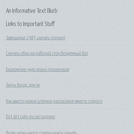
An Informative Text Blurb
Links to Important Stuff
Завещание 1983 скачать торрент
Скачать обои на рабочий стол бездомный бог
Економічне чудо японії презентація
Энгри бердс для пк
Как ввести новое штатное расписание вместо старого
Dirt dirt colin mcrae торрент
Волки кальи книга стивена кинга скачать