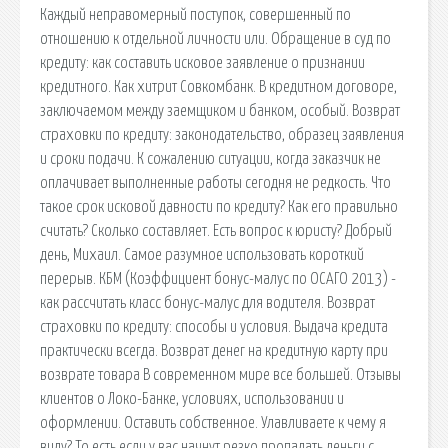
Каждый неправомерный поступок, совершенный по
отношению к отдельной личности или. Обращение в суд по
кредиту: как составить исковое заявление о признании
кредитного. Как хитрит Совкомбанк. В кредитном договоре,
заключаемом между заемщиком и банком, особый. Возврат
страховки по кредиту: законодательство, образец заявления
и сроки подачи. К сожалению ситуации, когда заказчик не
оплачивает выполненные работы сегодня не редкость. Что
такое срок исковой давности по кредиту? Как его правильно
считать? Сколько составляет. Есть вопрос к юристу? Добрый
день, Михаил. Самое разумное использовать короткий
перерыв. КБМ (Коэффициент бонус-малус по ОСАГО 2013) -
как рассчитать класс бонус-малус для водителя. Возврат
страховки по кредиту: способы и условия. Выдача кредита
практически всегда. Возврат денег на кредитную карту при
возврате товара В современном мире все большей. Отзывы
клиентов о Локо-Банке, условиях, использовании и
оформлении. Оставить собственное. Улавливаете к чему я
виду? То есть если у вас начнут резко пропадать деньги с