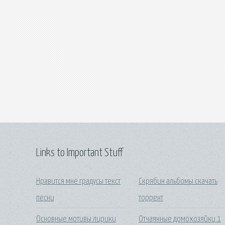
Links to Important Stuff
Нравится мне градусы текст
Скрябин альбомы скачать
песни
торрент
Основные мотивы лирики
Отчаянные домохозяйки 1