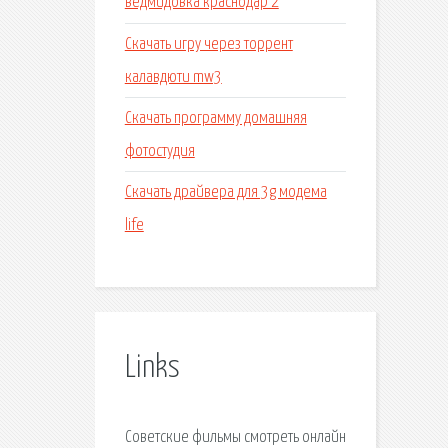
ведмидовка краснодар 2
Скачать игру через торрент
калавдюти mw3
Скачать программу домашняя
фотостудия
Скачать драйвера для 3g модема
life
Links
Советские фильмы смотреть онлайн