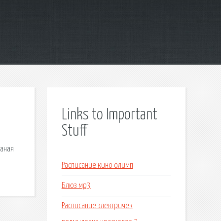
Links to Important
Stuff
баная
Расписание кино олимп
Блюз мр3
Расписание электричек