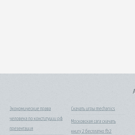
A
Экономические права
Скачать игры mechanics
человека по конституции рф
Московская сага скачать
презентация
книгу 2 бесплатно fb2