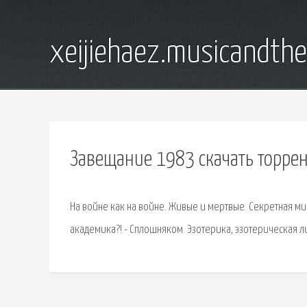
xeijiehaez.musicandth
Завещание 1983 скачать торре
На войне как на войне. Живые и мертвые. Секретная мисс
академика?! - Сплошняком. Эзотерика, эзотерическая л