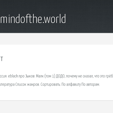
emindofthe.world
нт
ия. eblack про Зыков: Малк (том 1) ДОДО, почему не сказал, что это грё
итература Список жанров. Сортировать: По алфавиту По авторам.