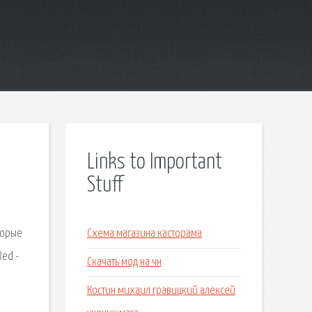
Links to Important
Stuff
торые
Схема магазина касторама
Red -
Скачать мод на чн
Костин михаил гравицкий алексей