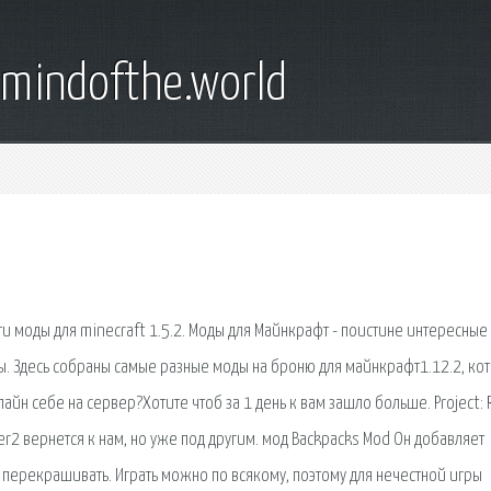
emindofthe.world
йти моды для minecraft 1.5.2. Моды для Майнкрафт - поистине интересные
. Здесь собраны самые разные моды на броню для майнкрафт1.12.2, ко
йн себе на сервер?Хотите чтоб за 1 день к вам зашло больше. Project: 
r2 вернется к нам, но уже под другим. мод Backpacks Mod Он добавляет
перекрашивать. Играть можно по всякому, поэтому для нечестной игры