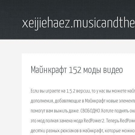
xeijiehaez.musicandth
Майнкрафт 152 моды видео
Если вы играете на 1.5.2 версии, то у нас вы можете на
дополнения, добавляющие в Майнкрафт новые элементы
помогут вам выжить даже. СВОБОДНО Хотите поднять онла
это мод полная замена мода RedPower2. Теперь RedPowe
десятки разных рюкзаков в майнкрафт, которые можно 