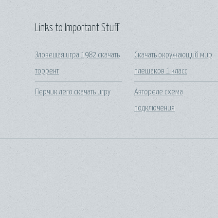
Links to Important Stuff
Зловещая игра 1982 скачать
Скачать окружающий мир
торрент
плешаков 1 класс
Перчик лего скачать игру
Автореле схема
подключения