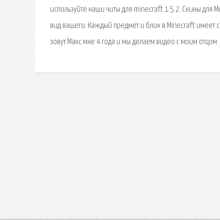
используйте наши читы для minecraft 1.5.2. Скины для 
вид вашего. Каждый предмет и блок в Minecraft имеет с
зовут Макс мне 4 года и мы делаем видео с моим отцом