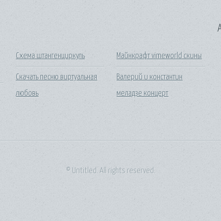
A
Схема штангенциркуль
Майнкрафт vimeworld скины
Скачать песню виртуальная
Валерий и константин
любовь
меладзе концерт
© Untitled. All rights reserved.