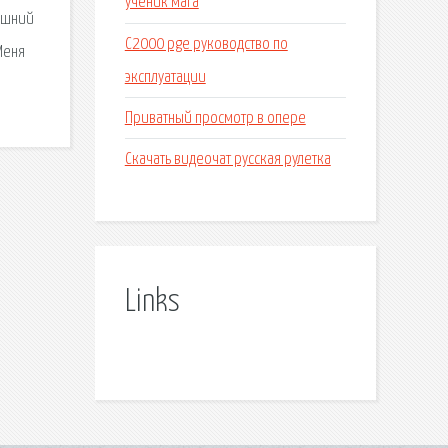
ученик мага
нешний
С2000 pge руководство по
Меня
эксплуатации
Приватный просмотр в опере
Скачать видеочат русская рулетка
Links