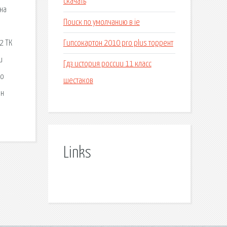
скачать
на
Поиск по умолчанию в ie
Гипсокартон 2010 pro plus торрент
2 ТК
и
Гдз история россии 11 класс
по
шестаков
Он
Links