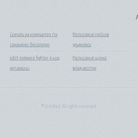
A
Скачать на компьютер гта
Расписание рейсов
санандрес бесплатно
ульяновск
Iobit malware fighter 4 код
Расписание цирка
активации
владивосток
© Untitled. All rights reserved.