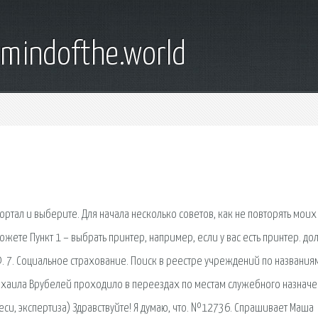
emindofthe.world
портал и выберите. Для начала несколько советов, как не повторять моих
можете Пункт 1 – выбрать принтер, например, если у вас есть принтер. д
Ф. 7. Социальное страхование. Поиск в реестре учреждений по названия
Михаила Врубелей проходило в переездах по местам служебного назначе
и, экспертиза) Здравствуйте! Я думаю, что. №12736. Спрашивает Маша