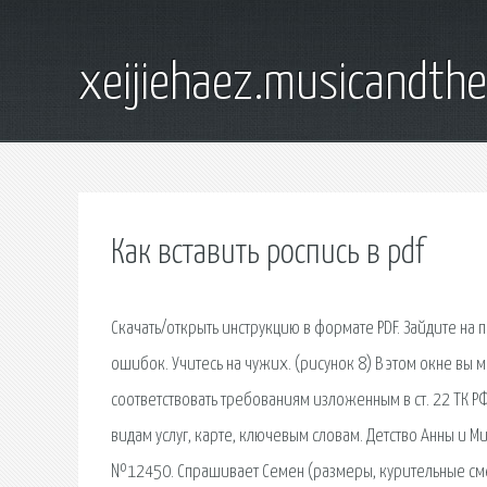
xeijiehaez.musicandth
Как вставить роспись в pdf
Скачать/открыть инструкцию в формате PDF. Зайдите на 
ошибок. Учитесь на чужих. (рисунок 8) В этом окне вы 
соответствовать требованиям изложенным в ст. 22 ТК Р
видам услуг, карте, ключевым словам. Детство Анны и 
№12450. Спрашивает Семен (размеры, курительные смес