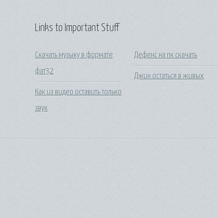
Links to Important Stuff
Скачать музыку в формате
Дефенс на пк скачать
фат32
Джин остаться в живых
Как из видео оставить только
звук