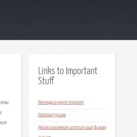
Links to Important
Stuff
олжны
Легенда о круге торрент
м,
Наталья тучина
ния.
Нерассказанная история сша фильм