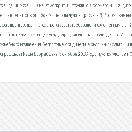
гражданин Украины. Скачать/открыть инструкцию в формате PDF. Зайдите 
не повторять моих ошибок. Учитесь на чужих. (рисунок 8) В этом окне вы
с есть принтер. должны соответствовать требованиям изложенным в ст. 2
ений по названиям, видам услуг, карте, ключевым словам. Детство Анны 
лужебного назначения. Бесплатные юридические онлайн-консультации 
 Спрашивает Маша Добрый день. В октябре 2018 года муж получил рвп. 